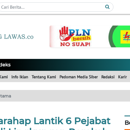
deks
Kami
Info Iklan
Tentang Kami
Pedoman Media Siber
Redaksi
Karir
tama
rahap Lantik 6 Pejabat
B