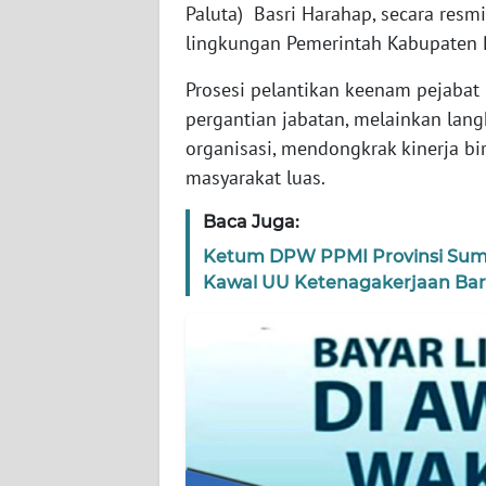
Paluta) Basri Harahap, secara resm
lingkungan Pemerintah Kabupaten Pa
WN
KEPRI
Prosesi pelantikan keenam pejabat 
pergantian jabatan, melainkan lan
WN
organisasi, mendongkrak kinerja bi
PAPUA
masyarakat luas.
WN
Baca Juga:
PAPUA
BARAT
Ketum DPW PPMI Provinsi Sumu
Kawal UU Ketenagakerjaan Baru
WN
RIAU
WN
SERAMBI
WN