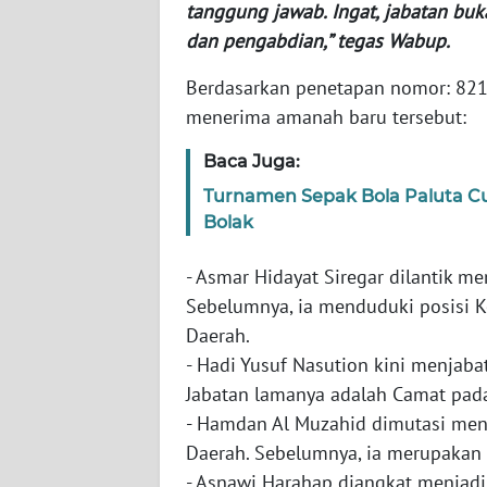
JOGJA
tanggung jawab. Ingat, jabatan bu
dan pengabdian,” tegas Wabup.
WN
JATIM
​Berdasarkan penetapan nomor: 821
menerima amanah baru tersebut:
WN
Baca Juga:
BALI
Turnamen Sepak Bola Paluta C
WN
Bolak
KALBAR
- ​Asmar Hidayat Siregar dilantik 
WN
Sebelumnya, ia menduduki posisi K
KALTENG
Daerah.
- ​Hadi Yusuf Nasution kini menjab
WN
Jabatan lamanya adalah Camat pa
KALTARA
- ​Hamdan Al Muzahid dimutasi men
Daerah. Sebelumnya, ia merupakan
WN
- ​Asnawi Harahap diangkat menjad
KALSEL