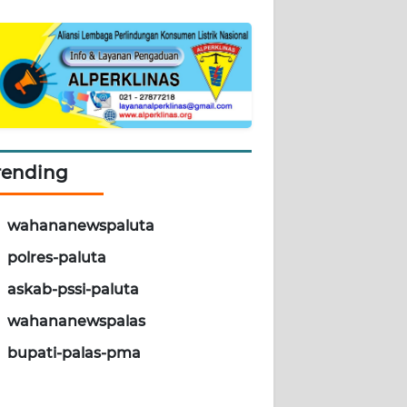
rending
wahananewspaluta
polres-paluta
askab-pssi-paluta
wahananewspalas
bupati-palas-pma