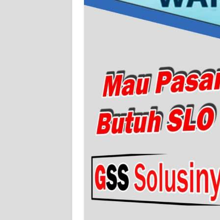
JAMBI
WN
SULTRA
WN
NTB
WN
SULTENG
WN
SULBAR
WN
BABEL
WN