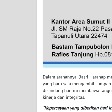
SUMBAR
WN
SUMSEL
WN
BENGKULU
WN
LAMPUNG
WN
JATENG
​Dalam arahannya, Basri Harahap 
yang baru saja mengambil sumpah 
WN
disandang hari ini membawa tanggu
NUSANTARA
kinerja dan integritas.
WN
​“Kepercayaan yang diberikan hari in