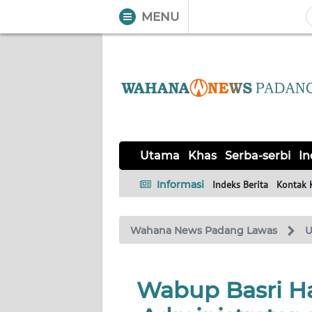
MENU
WAHANA
Tutup
TV
UTAMA
KHAS
Utama
Khas
Serba-serbi
In
SERBA-
Informasi
Indeks Berita
Kontak 
SERBI
Wahana News Padang Lawas
U
Informasi
INDEKS
BERITA
Wabup Basri Ha