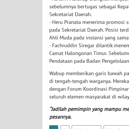
sebelumnya bertugas sebagai Kepa
Sekretariat Daerah.
WN
KALTIM
- ​Heru Pranata menerima promosi 
pada Sekretariat Daerah. Posisi te
WN
Ahli Muda pada instansi yang sam
SULSEL
- ​Fachruddin Siregar dilantik mene
Camat Halongonan Timur. Sebelumn
WN
Pendataan pada Badan Pengelolaa
GORONTALO
​Wabup memberikan garis bawah pada
WN
di tengah-tengah warganya. Mereka
SULUT
dengan Forum Koordinasi Pimpinan 
seluruh elemen masyarakat di wila
WN
MALUKU
“Jadilah pemimpin yang mampu me
pesannya.
WN
MALUT