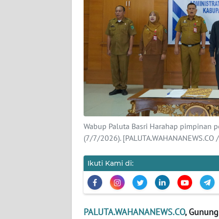
Wahana
News
Regional
WN
SUMUT
WN
JAKARTA
Wabup Paluta Basri Harahap pimpinan pe
WN
(7/7/2026). [PALUTA.WAHANANEWS.CO /
JABAR
Ikuti Kami di:
WN
BANTEN
WN
PALUTA.WAHANANEWS.CO
, Gunung
NTT