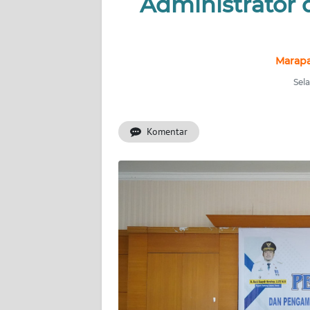
Administrator
KONTAK
KAMI
INFO
Marapa
IKLAN
Sela
TENTANG
KAMI
Komentar
PEDOMAN
MEDIA
SIBER
REDAKSI
KARIR
DISCLAIMER