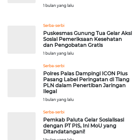
1 bulan yang lalu
WN
TANJUNG
LESUNG
Serba-serbi
Puskesmas Gunung Tua Gelar Aksi
Sosial Pemeriksaan Kesehatan
WN
dan Pengobatan Gratis
KARO
1 bulan yang lalu
WN
Serba-serbi
SIMALUNGUN
Polres Palas Dampingi ICON Plus
Pasang Label Peringatan di Tiang
PLN dalam Penertiban Jaringan
WN
Ilegal
LABUHANBATU
1 bulan yang lalu
WN
Serba-serbi
TAPANULI
Pemkab Paluta Gelar Sosialisasi
TENGAH
dengan PT PIS, Ini MoU yang
Ditandatangani!
WN DELI
1 bulan yang lalu