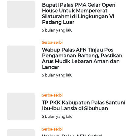
WAHANA
Bupati Palas PMA Gelar Open
NEWS
House Untuk Mempererat
Silaturahmi di Lingkungan VI
Padang Luar
WAHANA
5 bulan yang lalu
TANI
Serba-serbi
WAHANA
Wabup Palas AFN Tinjau Pos
ADVOKAT
Pengamanan Barteng, Pastikan
Arus Mudik Lebaran Aman dan
Lancar
WAHANA
5 bulan yang lalu
INFRASTRUKTUR
WAHANA
Serba-serbi
KONSUMEN
TP PKK Kabupaten Palas Santuni
Ibu-ibu Lansia di Sibuhuan
WAHANA
5 bulan yang lalu
LISTRIK
Serba-serbi