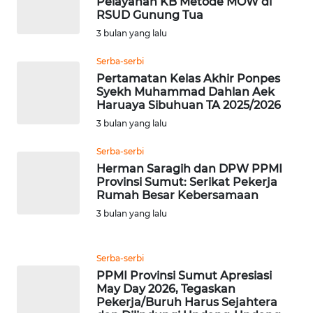
CIANJUR
Pelayanan KB Metode MOW di
RSUD Gunung Tua
3 bulan yang lalu
WN
KEPULAUAN
Serba-serbi
SERIBU
Pertamatan Kelas Akhir Ponpes
Syekh Muhammad Dahlan Aek
WN
Haruaya Sibuhuan TA 2025/2026
TANGERANG
3 bulan yang lalu
Serba-serbi
WN
Herman Saragih dan DPW PPMI
BINJAI
Provinsi Sumut: Serikat Pekerja
Rumah Besar Kebersamaan
WN
3 bulan yang lalu
CIREBON
Serba-serbi
WN
INDRAMAYU
PPMI Provinsi Sumut Apresiasi
May Day 2026, Tegaskan
Pekerja/Buruh Harus Sejahtera
WN