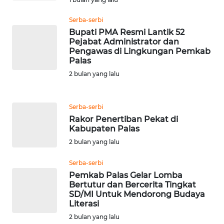
SERDANG
Serba-serbi
Bupati PMA Resmi Lantik 52
WN
Pejabat Administrator dan
TEBING
Pengawas di Lingkungan Pemkab
TINGGI
Palas
2 bulan yang lalu
WN
PAKPAK
Serba-serbi
Rakor Penertiban Pekat di
WN
Kabupaten Palas
KARAWANG
2 bulan yang lalu
WN
Serba-serbi
BEKASI
Pemkab Palas Gelar Lomba
Bertutur dan Bercerita Tingkat
SD/MI Untuk Mendorong Budaya
WN
Literasi
BOGOR
2 bulan yang lalu