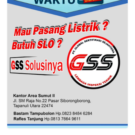
DISCLAIMER
Wahana
News
Regional
WN
SUMUT
WN
JAKARTA
WN
JABAR
WN
BANTEN
WN