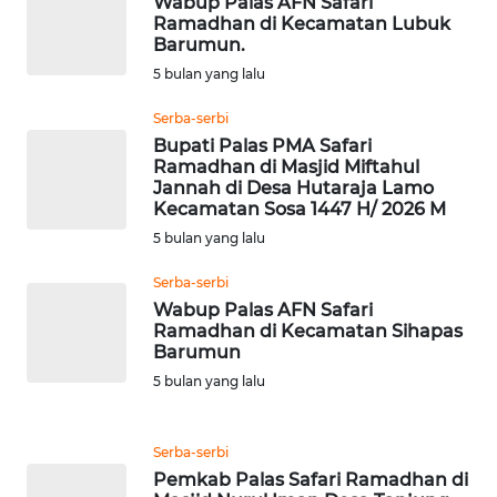
Wabup Palas AFN Safari
WAHANA
Ramadhan di Kecamatan Lubuk
TRAVEL
Barumun.
5 bulan yang lalu
WAHANA
TV
Serba-serbi
Bupati Palas PMA Safari
Ramadhan di Masjid Miftahul
WAHANANEWS
Jannah di Desa Hutaraja Lamo
ID
Kecamatan Sosa 1447 H/ 2026 M
5 bulan yang lalu
WAHANANEWS
CO ID
Serba-serbi
Wabup Palas AFN Safari
Ramadhan di Kecamatan Sihapas
WAHANANEWS
Barumun
NET
5 bulan yang lalu
WAHANA
SPORT
Serba-serbi
Pemkab Palas Safari Ramadhan di