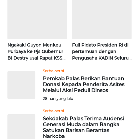
MALUT
WN
DAIRI
Ngakak! Guyon Menkeu
Full Pidato Presiden RI di
WN
Purbaya ke Pjs Gubernur
pertemuan dengan
DANAU
BI Destry usai Rapat KSSK
Pengusaha KADIN Seluruh
TOBA
| Wahana Terkini
Indonesia | Wahana
Terkini
Serba-serbi
WN
Pemkab Palas Berikan Bantuan
NIAS
Donasi Kepada Penderita Asites
Melalui Aksi Peduli Dinsos
WN
28 hari yang lalu
LANGKAT
Serba-serbi
Sekdakab Palas Terima Audensi
WN
Generasi Muda dalam Rangka
TAPANULI
Satukan Barisan Berantas
SELATAN
Narkoba