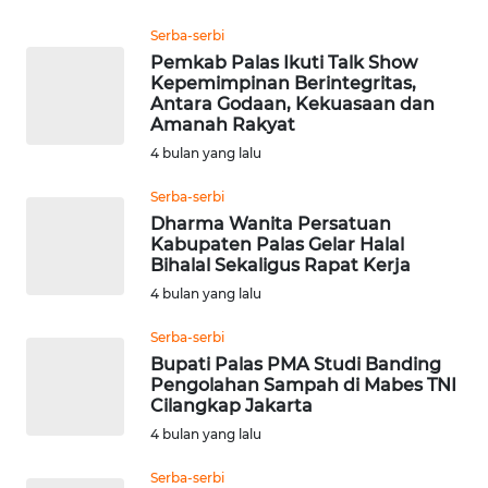
WN
Serba-serbi
SEMARANG
Pemkab Palas Ikuti Talk Show
Kepemimpinan Berintegritas,
WN
Antara Godaan, Kekuasaan dan
SOLO
Amanah Rakyat
4 bulan yang lalu
WN
Serba-serbi
BOROBUDUR
Dharma Wanita Persatuan
Kabupaten Palas Gelar Halal
WN
Bihalal Sekaligus Rapat Kerja
MADURA
4 bulan yang lalu
WN
Serba-serbi
SURABAYA
Bupati Palas PMA Studi Banding
Pengolahan Sampah di Mabes TNI
Cilangkap Jakarta
WN
4 bulan yang lalu
NATUNA
Serba-serbi