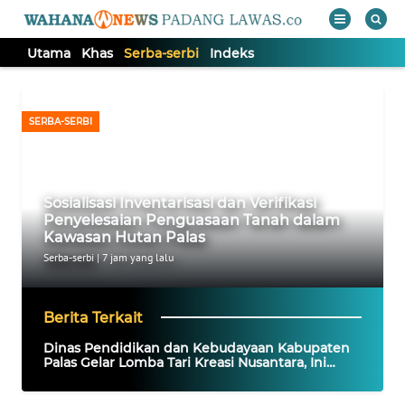
Utama
Khas
Serba-serbi
Indeks
WAHANA
Tutup
TV
SERBA-SERBI
UTAMA
Sosialisasi Inventarisasi dan Verifikasi
KHAS
Penyelesaian Penguasaan Tanah dalam
Kawasan Hutan Palas
SERBA-
Serba-serbi
|
7 jam yang lalu
SERBI
Berita Terkait
Informasi
Dinas Pendidikan dan Kebudayaan Kabupaten
Palas Gelar Lomba Tari Kreasi Nusantara, Ini
INDEKS
Juara Setiap Tingkatannya!
BERITA