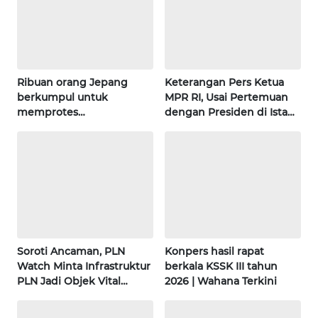
WN
KALSEL
WN
KALTIM
Ribuan orang Jepang
Keterangan Pers Ketua
berkumpul untuk
MPR RI, Usai Pertemuan
WN
memprotes
dengan Presiden di Istana
SULSEL
pembangunan masjid
| Wahana Terkini
pertama di Fujisawa
WN
GORONTALO
WN
SULUT
Soroti Ancaman, PLN
Konpers hasil rapat
WN
Watch Minta Infrastruktur
berkala KSSK III tahun
MALUKU
PLN Jadi Objek Vital
2026 | Wahana Terkini
Khusus | Alperklinas
Research
WN