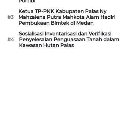
Portibi
MARITIM
Ketua TP-PKK Kabupaten Palas Ny
#3
Mahzalena Putra Mahkota Alam Hadiri
HUMBANG
Pembukaan Bimtek di Medan
NEWS
Sosialisasi Inventarisasi dan Verifikasi
#4
Penyelesaian Penguasaan Tanah dalam
GARONGGANG
Kawasan Hutan Palas
NEWS
FISUELRI
ID
ENERGI
NEWS
CILEUNGSI
NEWS
BERKAT