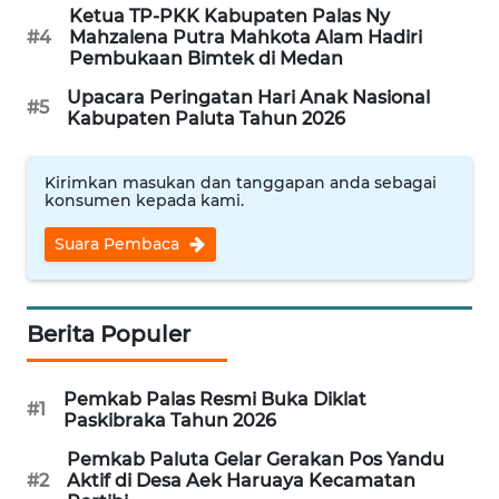
METRO
Ketua TP-PKK Kabupaten Palas Ny
SIANTAR
#4
Mahzalena Putra Mahkota Alam Hadiri
NEWS
Pembukaan Bimtek di Medan
Upacara Peringatan Hari Anak Nasional
#5
METRO
Kabupaten Paluta Tahun 2026
MEDAN
NEWS
Kirimkan masukan dan tanggapan anda sebagai
konsumen kepada kami.
METRO
JAKARTA
Suara Pembaca
NEWS
KRT
Berita Populer
NEWS
Pemkab Palas Resmi Buka Diklat
KARING
#1
Paskibraka Tahun 2026
NEWS
Pemkab Paluta Gelar Gerakan Pos Yandu
#2
Aktif di Desa Aek Haruaya Kecamatan
JURNAL