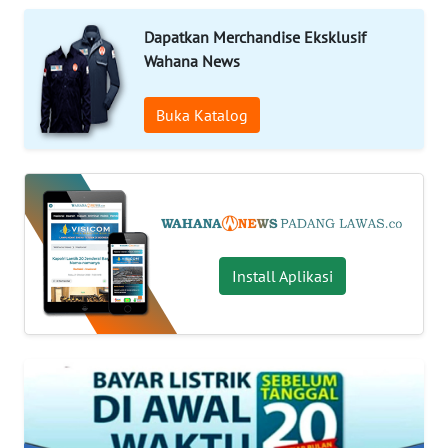
KONTAK
Dapatkan Merchandise Eksklusif
KAMI
Wahana News
INFO
Buka Katalog
IKLAN
TENTANG
KAMI
PEDOMAN
MEDIA
Install Aplikasi
SIBER
REDAKSI
KARIR