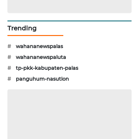
MARTABAT
NET
Trending
PLN
WATCH
#
wahananewspalas
MKLI
#
wahananewspaluta
LPKKI
#
tp-pkk-kabupaten-palas
#
panguhum-nasution
LKKI
KOPEKLIN
PORTAL
KONSUMEN