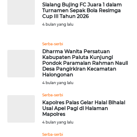
WN
Sialang Bujing FC Juara 1 dalam
BINTAN
Turnamen Sepak Bola Resimga
Cup III Tahun 2026
4 bulan yang lalu
WN
MANDALIKA
Serba-serbi
WN
Dharma Wanita Persatuan
LIKUPANG
Kabupaten Paluta Kunjungi
Pondok Paramalan Rahman Nauli
Desa Pangirkiran Kecamatan
WN
Halongonan
LABUANBAJO
4 bulan yang lalu
WN
Serba-serbi
BORNEO
Kapolres Palas Gelar Halal Bihalal
Usai Apel Pagi di Halaman
Mapolres
Wahana
Media
4 bulan yang lalu
Group
Serba-serbi