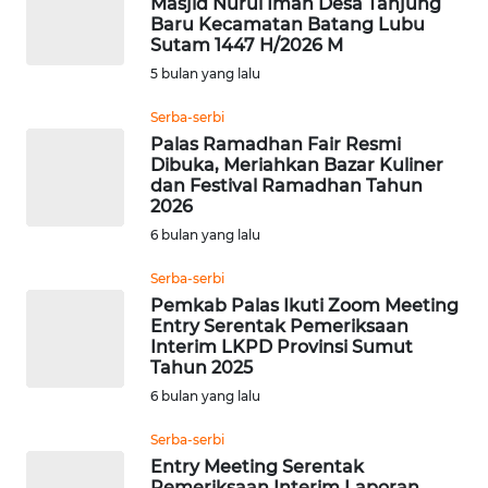
Masjid Nurul Iman Desa Tanjung
WAHANA
Baru Kecamatan Batang Lubu
UMKM
Sutam 1447 H/2026 M
5 bulan yang lalu
WAHANA
SELEB
Serba-serbi
Palas Ramadhan Fair Resmi
Dibuka, Meriahkan Bazar Kuliner
WAHANA
dan Festival Ramadhan Tahun
PERSONA
2026
6 bulan yang lalu
WAHANA
OTOMOTIF
Serba-serbi
Pemkab Palas Ikuti Zoom Meeting
Entry Serentak Pemeriksaan
WAHANA
Interim LKPD Provinsi Sumut
HEALTH
Tahun 2025
6 bulan yang lalu
WAHANA
DESA
Serba-serbi
WISATA
Entry Meeting Serentak
Pemeriksaan Interim Laporan