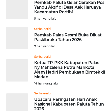
WN
Pemkab Paluta Gelar Gerakan Pos
Yandu Aktif di Desa Aek Haruaya
SUMBAR
Kecamatan Portibi
9 hari yang lalu
WN
SUMSEL
Serba-serbi
Pemkab Palas Resmi Buka Diklat
WN
Paskibraka Tahun 2026
BENGKULU
9 hari yang lalu
Serba-serbi
WN
LAMPUNG
Ketua TP-PKK Kabupaten Palas
Ny Mahzalena Putra Mahkota
Alam Hadiri Pembukaan Bimtek di
WN
Medan
JATENG
14 hari yang lalu
Serba-serbi
WN
NUSANTARA
Upacara Peringatan Hari Anak
Nasional Kabupaten Paluta Tahun
2026