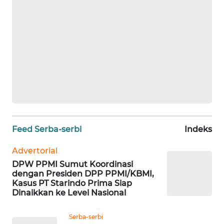
WN
JAMBI
WN
SULTRA
WN
NTB
WN
SULTENG
Feed Serba-serbi
Indeks
Advertorial
WN
DPW PPMI Sumut Koordinasi
SULBAR
dengan Presiden DPP PPMI/KBMI,
Kasus PT Starindo Prima Siap
WN
Dinaikkan ke Level Nasional
BABEL
Serba-serbi