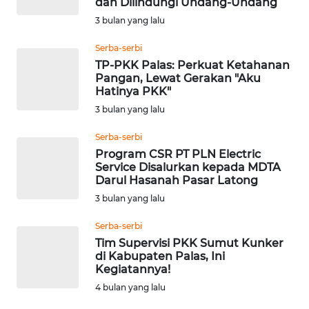
dan Dilindungi Undang-Undang
KUNINGAN
3 bulan yang lalu
Serba-serbi
WN
MAJALENGKA
TP-PKK Palas: Perkuat Ketahanan
Pangan, Lewat Gerakan "Aku
Hatinya PKK"
WN
3 bulan yang lalu
SUBANG
Serba-serbi
WN
Program CSR PT PLN Electric
SUKABUMI
Service Disalurkan kepada MDTA
Darul Hasanah Pasar Latong
3 bulan yang lalu
WN
PURWAKARTA
Serba-serbi
Tim Supervisi PKK Sumut Kunker
WN
di Kabupaten Palas, Ini
PRIANGAN
Kegiatannya!
TIMUR
4 bulan yang lalu