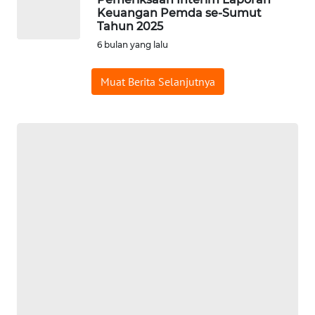
Keuangan Pemda se-Sumut
LAPAK
Tahun 2025
WAHANA
6 bulan yang lalu
Wahana
Network
Muat Berita Selanjutnya
KONSUMEN
LISTRIK
MASYARAKAT
KELISTRIKAN
WALINKI
ID
MAWAKA
ID