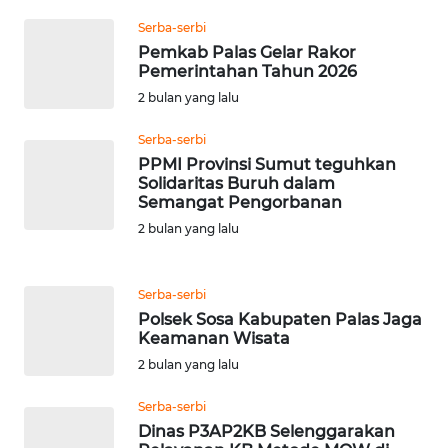
WN
Serba-serbi
DEPOK
Pemkab Palas Gelar Rakor
Pemerintahan Tahun 2026
WN
2 bulan yang lalu
TAPANULI
UTARA
Serba-serbi
PPMI Provinsi Sumut teguhkan
Solidaritas Buruh dalam
WN
Semangat Pengorbanan
SAMOSIR
2 bulan yang lalu
WN
PADANG
Serba-serbi
LAWAS
Polsek Sosa Kabupaten Palas Jaga
Keamanan Wisata
WN
2 bulan yang lalu
SUMEDANG
Serba-serbi
WN
Dinas P3AP2KB Selenggarakan