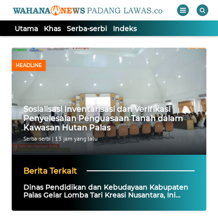
Utama
Khas
Serba-serbi
Indeks
WAHANA
Tutup
TV
HEADLINE
UTAMA
Sosialisasi Inventarisasi dan Verifikasi
KHAS
Penyelesaian Penguasaan Tanah dalam
Kawasan Hutan Palas
SERBA-
Serba-serbi
|
13 jam yang lalu
SERBI
Berita Terkait
Informasi
Dinas Pendidikan dan Kebudayaan Kabupaten
Palas Gelar Lomba Tari Kreasi Nusantara, Ini
INDEKS
Juara Setiap Tingkatannya!
BERITA