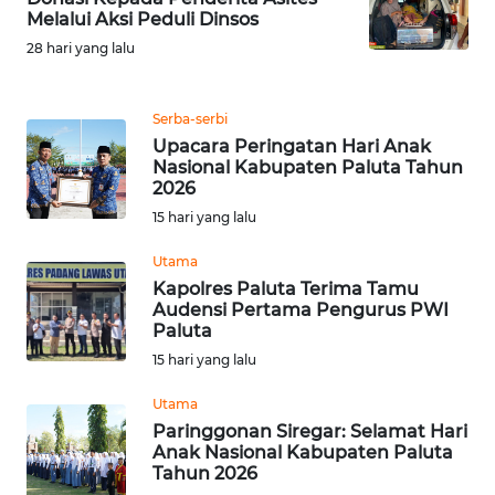
Melalui Aksi Peduli Dinsos
SERDANG
28 hari yang lalu
WN
TEBING
Serba-serbi
TINGGI
Upacara Peringatan Hari Anak
Nasional Kabupaten Paluta Tahun
WN
2026
PAKPAK
15 hari yang lalu
Utama
WN
Kapolres Paluta Terima Tamu
KARAWANG
Audensi Pertama Pengurus PWI
Paluta
WN
15 hari yang lalu
BEKASI
Utama
Paringgonan Siregar: Selamat Hari
WN
Anak Nasional Kabupaten Paluta
BOGOR
Tahun 2026