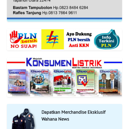
DISCLAIMER
Wahana
News
Regional
WN
SUMUT
WN
JAKARTA
WN
JABAR
WN
Dapatkan Merchandise Eksklusif
BANTEN
Wahana News
WN