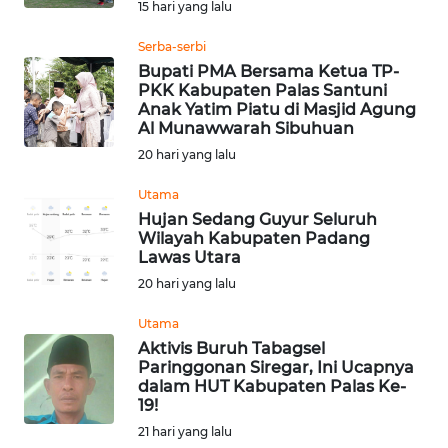
15 hari yang lalu
WN
DEPOK
Serba-serbi
Bupati PMA Bersama Ketua TP-
PKK Kabupaten Palas Santuni
WN
Anak Yatim Piatu di Masjid Agung
TAPANULI
Al Munawwarah Sibuhuan
UTARA
20 hari yang lalu
WN
Utama
SAMOSIR
Hujan Sedang Guyur Seluruh
Wilayah Kabupaten Padang
Lawas Utara
WN
PADANG
20 hari yang lalu
LAWAS
Utama
Aktivis Buruh Tabagsel
WN
Paringgonan Siregar, Ini Ucapnya
SUMEDANG
dalam HUT Kabupaten Palas Ke-
19!
WN
21 hari yang lalu