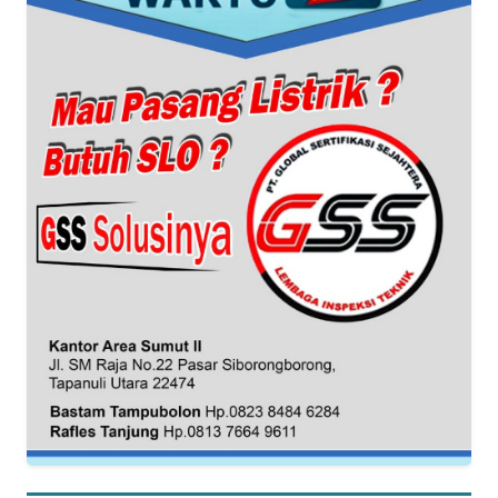
KUNINGAN
WN
MAJALENGKA
WN
SUBANG
WN
SUKABUMI
WN
PURWAKARTA
WN
PRIANGAN
TIMUR