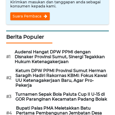
Kirimkan masukan dan tanggapan anda sebagai
WAHANA
konsumen kepada kami.
NEWS
Suara Pembaca
WAHANA
TANI
Berita Populer
WAHANA
ADVOKAT
Audensi Hangat DPW PPMI dengan
#1
Disnaker Provinsi Sumut, Sinergi Tegakkan
WAHANA
Hukum Ketenagakerjaan
INFRASTRUKTUR
Ketum DPW PPMI Provinsi Sumut Herman
Saragih Hadiri Rakornas KBMI: Fokus Kawal
#2
WAHANA
UU Ketenagakerjaan Baru, Agar Pro-
KONSUMEN
Pekerja
Turnamen Sepak Bola Paluta Cup II U-15 di
#3
WAHANA
GOR Paranginan Kecamatan Padang Bolak
LISTRIK
Bupati Palas PMA Meletakkan Batu
#4
Pertama Pembangunan Jembatan Desa