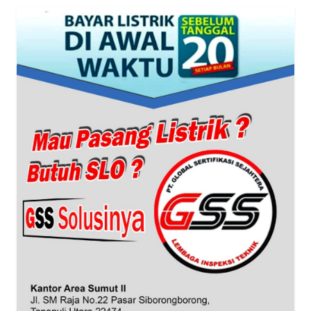
KONTAK
KAMI
INFO
IKLAN
TENTANG
KAMI
PEDOMAN
MEDIA
SIBER
REDAKSI
KARIR