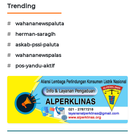
WN
Trending
SEMARANG
#
wahananewspaluta
WN
SOLO
#
herman-saragih
#
askab-pssi-paluta
WN
#
wahananewspalas
BOROBUDUR
#
pos-yandu-aktif
WN
MADURA
WN
SURABAYA
WN
NATUNA