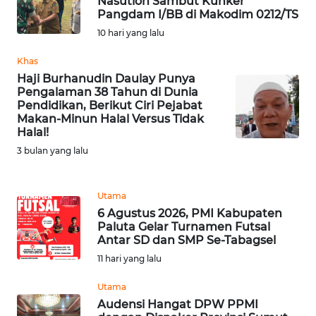
Nasution Sambut Kunker
MALUT
Pangdam I/BB di Makodim 0212/TS
10 hari yang lalu
WN
Khas
DAIRI
Haji Burhanudin Daulay Punya
Pengalaman 38 Tahun di Dunia
WN
Pendidikan, Berikut Ciri Pejabat
DANAU
Makan-Minun Halal Versus Tidak
Halal!
TOBA
3 bulan yang lalu
WN
NIAS
Utama
6 Agustus 2026, PMI Kabupaten
WN
Paluta Gelar Turnamen Futsal
LANGKAT
Antar SD dan SMP Se-Tabagsel
11 hari yang lalu
WN
Utama
TAPANULI
SELATAN
Audensi Hangat DPW PPMI