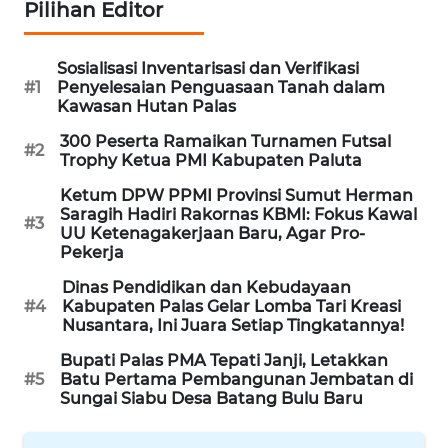
Pilihan Editor
WN
BINTAN
Sosialisasi Inventarisasi dan Verifikasi
WN
#1
Penyelesaian Penguasaan Tanah dalam
MANDALIKA
Kawasan Hutan Palas
300 Peserta Ramaikan Turnamen Futsal
#2
WN
Trophy Ketua PMI Kabupaten Paluta
LIKUPANG
Ketum DPW PPMI Provinsi Sumut Herman
Saragih Hadiri Rakornas KBMI: Fokus Kawal
#3
WN
UU Ketenagakerjaan Baru, Agar Pro-
Pekerja
LABUANBAJO
Dinas Pendidikan dan Kebudayaan
#4
Kabupaten Palas Gelar Lomba Tari Kreasi
WN
Nusantara, Ini Juara Setiap Tingkatannya!
BORNEO
Bupati Palas PMA Tepati Janji, Letakkan
Wahana
#5
Batu Pertama Pembangunan Jembatan di
Media
Sungai Siabu Desa Batang Bulu Baru
Group