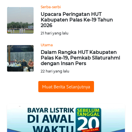
CIANJUR
Serba-serbi
Upacara Peringatan HUT
WN
Kabupaten Palas Ke-19 Tahun
KEPULAUAN
2026
SERIBU
21 hari yang lalu
WN
Utama
TANGERANG
Dalam Rangka HUT Kabupaten
Palas Ke-19, Pemkab Silaturahmi
dengan Insan Pers
WN
22 hari yang lalu
BINJAI
Muat Berita Selanjutnya
WN
CIREBON
WN
INDRAMAYU
WN