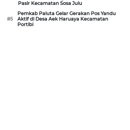
WAHANA
Pasir Kecamatan Sosa Julu
TRAVEL
Pemkab Paluta Gelar Gerakan Pos Yandu
#5
Aktif di Desa Aek Haruaya Kecamatan
WAHANA
Portibi
TV
WAHANANEWS
ID
WAHANANEWS
CO ID
WAHANANEWS
NET
WAHANA
SPORT