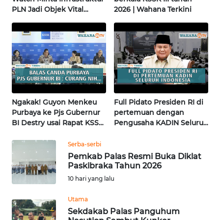
WN
PLN Jadi Objek Vital
2026 | Wahana Terkini
KALSEL
Khusus | Alperklinas
Research
WN
KALTIM
WN
SULSEL
Ngakak! Guyon Menkeu
Full Pidato Presiden RI di
WN
Purbaya ke Pjs Gubernur
pertemuan dengan
GORONTALO
BI Destry usai Rapat KSSK
Pengusaha KADIN Seluruh
| Wahana Terkini
Indonesia | Wahana
Terkini
Serba-serbi
WN
Pemkab Palas Resmi Buka Diklat
SULUT
Paskibraka Tahun 2026
10 hari yang lalu
WN
MALUKU
Utama
Sekdakab Palas Panguhum
WN