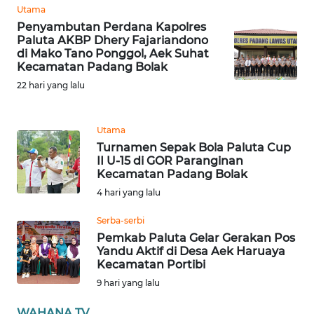
WN
Utama
SUMBAR
Penyambutan Perdana Kapolres
Paluta AKBP Dhery Fajariandono
di Mako Tano Ponggol, Aek Suhat
WN
Kecamatan Padang Bolak
SUMSEL
22 hari yang lalu
WN
BENGKULU
Utama
Turnamen Sepak Bola Paluta Cup
II U-15 di GOR Paranginan
WN
Kecamatan Padang Bolak
LAMPUNG
4 hari yang lalu
WN
Serba-serbi
JATENG
Pemkab Paluta Gelar Gerakan Pos
Yandu Aktif di Desa Aek Haruaya
Kecamatan Portibi
WN
NUSANTARA
9 hari yang lalu
WAHANA TV