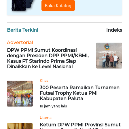
NTT
Buka Katalog
WN
KEPRI
Berita Terkini
Indeks
WN
Advertorial
PAPUA
DPW PPMI Sumut Koordinasi
dengan Presiden DPP PPMI/KBMI,
Kasus PT Starindo Prima Siap
WN
Dinaikkan ke Level Nasional
PAPUA
BARAT
Khas
300 Peserta Ramaikan Turnamen
WN
Futsal Trophy Ketua PMI
RIAU
Kabupaten Paluta
18 jam yang lalu
WN
SERAMBI
Utama
Ketum DPW PPMI Provinsi Sumut