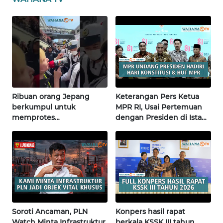
WN
JOGJA
WN
JATIM
WN
BALI
Ribuan orang Jepang
Keterangan Pers Ketua
berkumpul untuk
MPR RI, Usai Pertemuan
WN
memprotes
dengan Presiden di Istana
KALBAR
pembangunan masjid
| Wahana Terkini
pertama di Fujisawa
WN
KALTENG
WN
KALTARA
Soroti Ancaman, PLN
Konpers hasil rapat
Watch Minta Infrastruktur
berkala KSSK III tahun