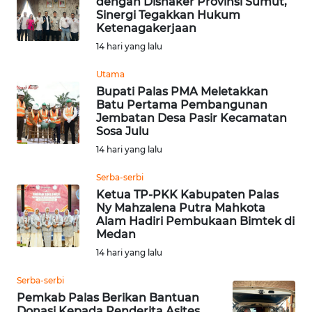
dengan Disnaker Provinsi Sumut,
Sinergi Tegakkan Hukum
WN
Ketenagakerjaan
TANJUNG
14 hari yang lalu
LESUNG
Utama
WN
Bupati Palas PMA Meletakkan
Batu Pertama Pembangunan
KARO
Jembatan Desa Pasir Kecamatan
Sosa Julu
WN
14 hari yang lalu
SIMALUNGUN
Serba-serbi
WN
Ketua TP-PKK Kabupaten Palas
Ny Mahzalena Putra Mahkota
LABUHANBATU
Alam Hadiri Pembukaan Bimtek di
Medan
WN
14 hari yang lalu
TAPANULI
TENGAH
Serba-serbi
Pemkab Palas Berikan Bantuan
Donasi Kepada Penderita Asites
WN DELI