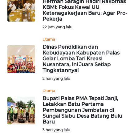
Herman Saragih Hadiri Rakornas
WN
KBMI: Fokus Kawal UU
JAMBI
Ketenagakerjaan Baru, Agar Pro-
Pekerja
WN
22 jam yang lalu
SULTRA
Utama
Dinas Pendidikan dan
WN
Kebudayaan Kabupaten Palas
NTB
Gelar Lomba Tari Kreasi
Nusantara, Ini Juara Setiap
Tingkatannya!
WN
2 hari yang lalu
SULTENG
Utama
WN
Bupati Palas PMA Tepati Janji,
SULBAR
Letakkan Batu Pertama
Pembangunan Jembatan di
Sungai Siabu Desa Batang Bulu
WN
Baru
BABEL
3 hari yang lalu