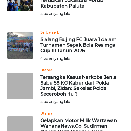
Tertibkan Lokalisasi Portibi
CIANJUR
Kabupaten Paluta
4 bulan yang lalu
WN
KEPULAUAN
SERIBU
Serba-serbi
Sialang Bujing FC Juara 1 dalam
WN
Turnamen Sepak Bola Resimga
TANGERANG
Cup III Tahun 2026
4 bulan yang lalu
WN
Utama
BINJAI
Tersangka Kasus Narkoba Jenis
Sabu 58 KG Kabur dari Polda
WN
Jambi, Zidan: Sekelas Polda
CIREBON
Seceroboh itu ?
4 bulan yang lalu
WN
Utama
INDRAMAYU
Gelapkan Motor Milik Wartawan
WahanaNews.Co, Sudirman
WN