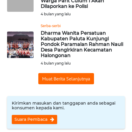
Warga Parit Culum 1 Akan
KUNINGAN
Dilaporkan ke Polisi
4 bulan yang lalu
WN
Serba-serbi
MAJALENGKA
Dharma Wanita Persatuan
Kabupaten Paluta Kunjungi
WN
Pondok Paramalan Rahman Nauli
SUBANG
Desa Pangirkiran Kecamatan
Halongonan
4 bulan yang lalu
WN
SUKABUMI
Muat Berita Selanjutnya
WN
PURWAKARTA
Kirimkan masukan dan tanggapan anda sebagai
konsumen kepada kami.
WN
PRIANGAN
Suara Pembaca
TIMUR