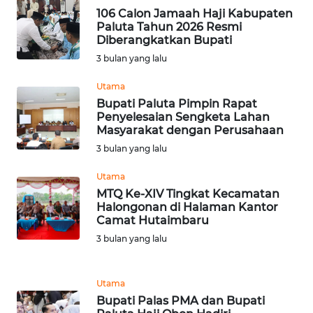
106 Calon Jamaah Haji Kabupaten
SERDANG
Paluta Tahun 2026 Resmi
Diberangkatkan Bupati
WN
3 bulan yang lalu
TEBING
TINGGI
Utama
Bupati Paluta Pimpin Rapat
Penyelesaian Sengketa Lahan
WN
Masyarakat dengan Perusahaan
PAKPAK
3 bulan yang lalu
WN
Utama
KARAWANG
MTQ Ke-XIV Tingkat Kecamatan
Halongonan di Halaman Kantor
Camat Hutaimbaru
WN
BEKASI
3 bulan yang lalu
WN
Utama
BOGOR
Bupati Palas PMA dan Bupati