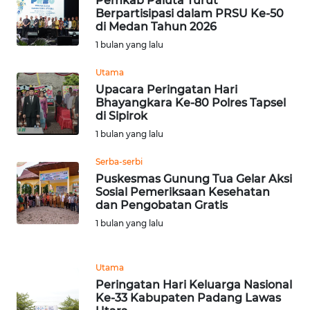
Pemkab Paluta Turut
WN
Berpartisipasi dalam PRSU Ke-50
SUMBAR
di Medan Tahun 2026
1 bulan yang lalu
WN
SUMSEL
Utama
Upacara Peringatan Hari
Bhayangkara Ke-80 Polres Tapsel
WN
di Sipirok
BENGKULU
1 bulan yang lalu
WN
Serba-serbi
LAMPUNG
Puskesmas Gunung Tua Gelar Aksi
Sosial Pemeriksaan Kesehatan
dan Pengobatan Gratis
WN
1 bulan yang lalu
JATENG
WN
Utama
NUSANTARA
Peringatan Hari Keluarga Nasional
Ke-33 Kabupaten Padang Lawas