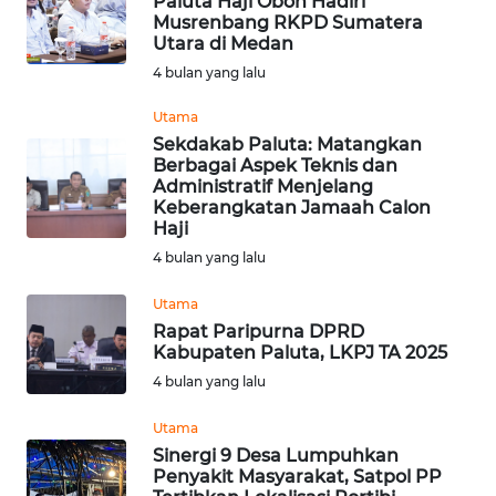
Paluta Haji Obon Hadiri
WN
Musrenbang RKPD Sumatera
DEPOK
Utara di Medan
4 bulan yang lalu
WN
Utama
TAPANULI
Sekdakab Paluta: Matangkan
UTARA
Berbagai Aspek Teknis dan
Administratif Menjelang
WN
Keberangkatan Jamaah Calon
Haji
SAMOSIR
4 bulan yang lalu
WN
Utama
PADANG
Rapat Paripurna DPRD
LAWAS
Kabupaten Paluta, LKPJ TA 2025
4 bulan yang lalu
WN
SUMEDANG
Utama
Sinergi 9 Desa Lumpuhkan
WN
Penyakit Masyarakat, Satpol PP