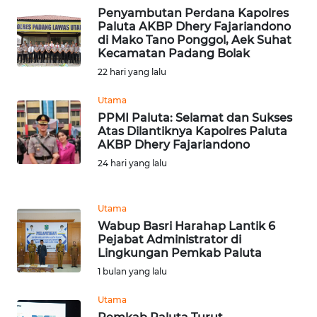
WN
Penyambutan Perdana Kapolres
JAMBI
Paluta AKBP Dhery Fajariandono
di Mako Tano Ponggol, Aek Suhat
Kecamatan Padang Bolak
WN
22 hari yang lalu
SULTRA
Utama
WN
PPMI Paluta: Selamat dan Sukses
NTB
Atas Dilantiknya Kapolres Paluta
AKBP Dhery Fajariandono
24 hari yang lalu
WN
SULTENG
Utama
WN
Wabup Basri Harahap Lantik 6
SULBAR
Pejabat Administrator di
Lingkungan Pemkab Paluta
WN
1 bulan yang lalu
BABEL
Utama