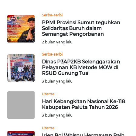
WN
KALSEL
Serba-serbi
PPMI Provinsi Sumut teguhkan
WN
Solidaritas Buruh dalam
KALTIM
Semangat Pengorbanan
2 bulan yang lalu
WN
SULSEL
Serba-serbi
Dinas P3AP2KB Selenggarakan
Pelayanan KB Metode MOW di
WN
RSUD Gunung Tua
GORONTALO
3 bulan yang lalu
WN
Utama
SULUT
Hari Kebangkitan Nasional Ke-118
Kabupaten Paluta Tahun 2026
WN
3 bulan yang lalu
MALUKU
Utama
WN
Irjen Pol Whisnu Hermawan Raih