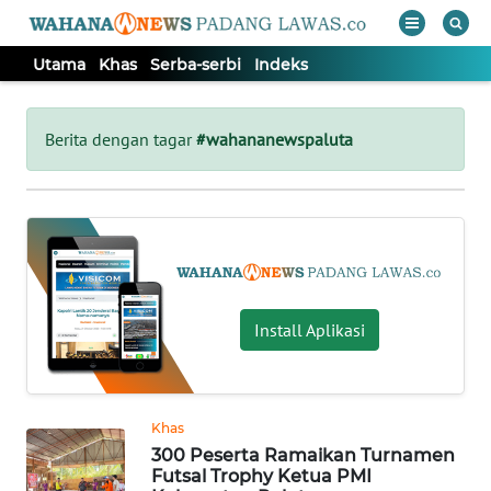
Utama
Khas
Serba-serbi
Indeks
WAHANA
Tutup
TV
Berita dengan tagar
#wahananewspaluta
UTAMA
KHAS
SERBA-
Install Aplikasi
SERBI
Informasi
Khas
INDEKS
300 Peserta Ramaikan Turnamen
BERITA
Futsal Trophy Ketua PMI