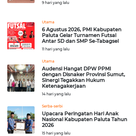
DISCLAIMER
9 hari yang lalu
Wahana
Utama
News
Regional
6 Agustus 2026, PMI Kabupaten
Paluta Gelar Turnamen Futsal
Antar SD dan SMP Se-Tabagsel
WN
11 hari yang lalu
SUMUT
Utama
WN
Audensi Hangat DPW PPMI
JAKARTA
dengan Disnaker Provinsi Sumut,
Sinergi Tegakkan Hukum
Ketenagakerjaan
WN
14 hari yang lalu
JABAR
Serba-serbi
WN
Upacara Peringatan Hari Anak
BANTEN
Nasional Kabupaten Paluta Tahun
2026
15 hari yang lalu
WN