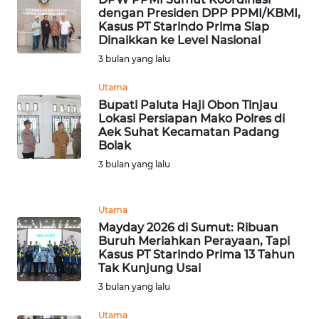
dengan Presiden DPP PPMI/KBMI,
WN
Kasus PT Starindo Prima Siap
Dinaikkan ke Level Nasional
TANJUNG
LESUNG
3 bulan yang lalu
Utama
WN
Bupati Paluta Haji Obon Tinjau
KARO
Lokasi Persiapan Mako Polres di
Aek Suhat Kecamatan Padang
Bolak
WN
SIMALUNGUN
3 bulan yang lalu
WN
Utama
LABUHANBATU
Mayday 2026 di Sumut: Ribuan
Buruh Meriahkan Perayaan, Tapi
WN
Kasus PT Starindo Prima 13 Tahun
TAPANULI
Tak Kunjung Usai
TENGAH
3 bulan yang lalu
Utama
WN DELI