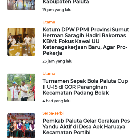
Kabupaten Paluta
KONTAK
19 jam yang lalu
KAMI
Utama
Ketum DPW PPMI Provinsi Sumut
INFO
Herman Saragih Hadiri Rakornas
IKLAN
KBMI: Fokus Kawal UU
Ketenagakerjaan Baru, Agar Pro-
Pekerja
TENTANG
23 jam yang lalu
KAMI
Utama
PEDOMAN
Turnamen Sepak Bola Paluta Cup
MEDIA
II U-15 di GOR Paranginan
SIBER
Kecamatan Padang Bolak
4 hari yang lalu
REDAKSI
Serba-serbi
Pemkab Paluta Gelar Gerakan Pos
KARIR
Yandu Aktif di Desa Aek Haruaya
Kecamatan Portibi