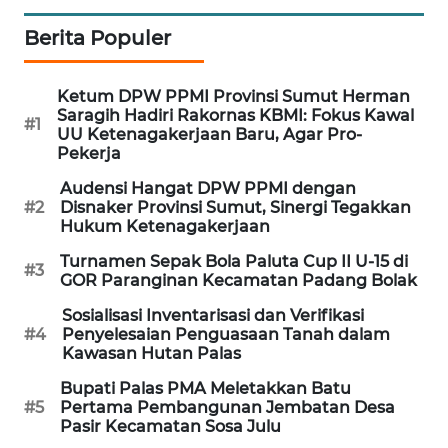
WN
Berita Populer
SEMARANG
WN
Ketum DPW PPMI Provinsi Sumut Herman
SOLO
Saragih Hadiri Rakornas KBMI: Fokus Kawal
#1
UU Ketenagakerjaan Baru, Agar Pro-
Pekerja
WN
BOROBUDUR
Audensi Hangat DPW PPMI dengan
#2
Disnaker Provinsi Sumut, Sinergi Tegakkan
Hukum Ketenagakerjaan
WN
MADURA
Turnamen Sepak Bola Paluta Cup II U-15 di
#3
GOR Paranginan Kecamatan Padang Bolak
WN
Sosialisasi Inventarisasi dan Verifikasi
SURABAYA
#4
Penyelesaian Penguasaan Tanah dalam
Kawasan Hutan Palas
WN
Bupati Palas PMA Meletakkan Batu
NATUNA
#5
Pertama Pembangunan Jembatan Desa
Pasir Kecamatan Sosa Julu