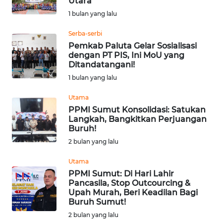
Utara
WN
JOGJA
1 bulan yang lalu
Serba-serbi
WN
Pemkab Paluta Gelar Sosialisasi
JATIM
dengan PT PIS, Ini MoU yang
Ditandatangani!
WN
1 bulan yang lalu
BALI
Utama
PPMI Sumut Konsolidasi: Satukan
WN
Langkah, Bangkitkan Perjuangan
KALBAR
Buruh!
2 bulan yang lalu
WN
KALTENG
Utama
PPMI Sumut: Di Hari Lahir
Pancasila, Stop Outcourcing &
WN
Upah Murah, Beri Keadilan Bagi
KALTARA
Buruh Sumut!
2 bulan yang lalu