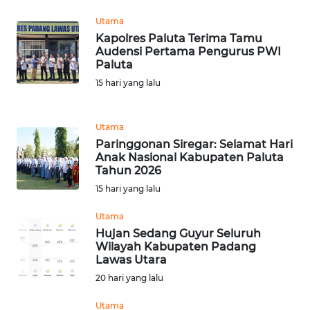
NTT
Utama
Kapolres Paluta Terima Tamu
WN
Audensi Pertama Pengurus PWI
KEPRI
Paluta
15 hari yang lalu
WN
PAPUA
Utama
Paringgonan Siregar: Selamat Hari
WN
Anak Nasional Kabupaten Paluta
PAPUA
Tahun 2026
BARAT
15 hari yang lalu
WN
Utama
RIAU
Hujan Sedang Guyur Seluruh
Wilayah Kabupaten Padang
Lawas Utara
WN
20 hari yang lalu
SERAMBI
Utama