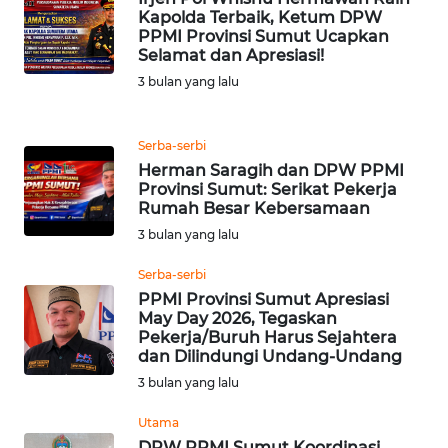
Kapolda Terbaik, Ketum DPW
MALUT
PPMI Provinsi Sumut Ucapkan
Selamat dan Apresiasi!
WN
3 bulan yang lalu
DAIRI
WN
Serba-serbi
DANAU
Herman Saragih dan DPW PPMI
TOBA
Provinsi Sumut: Serikat Pekerja
Rumah Besar Kebersamaan
3 bulan yang lalu
WN
NIAS
Serba-serbi
PPMI Provinsi Sumut Apresiasi
WN
May Day 2026, Tegaskan
LANGKAT
Pekerja/Buruh Harus Sejahtera
dan Dilindungi Undang-Undang
3 bulan yang lalu
WN
TAPANULI
Utama
SELATAN
DPW PPMI Sumut Koordinasi