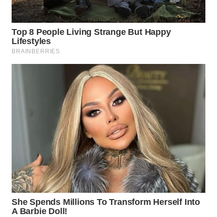
KUNINGAN
WN
MAJALENGKA
WN
SUBANG
WN
SUKABUMI
WN
PURWAKARTA
WN
PRIANGAN
TIMUR