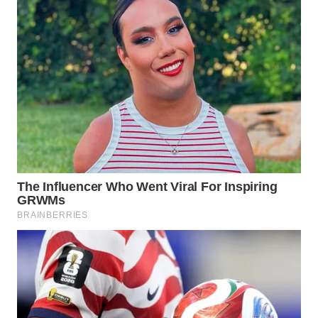
WN
DEPOK
WN
TAPANULI
UTARA
WN
SAMOSIR
WN
PADANG
LAWAS
WN
SUMEDANG
WN