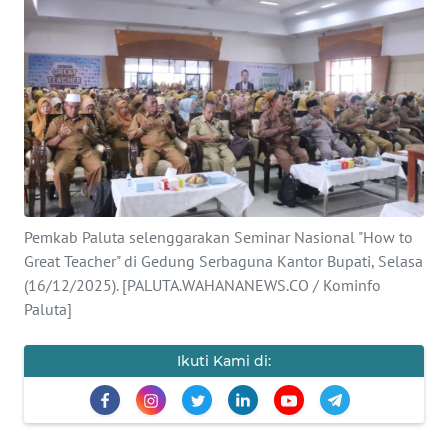
KONTAK
KAMI
INFO
IKLAN
TENTANG
KAMI
Pemkab Paluta selenggarakan Seminar Nasional "How to
PEDOMAN
Great Teacher" di Gedung Serbaguna Kantor Bupati, Selasa
MEDIA
(16/12/2025). [PALUTA.WAHANANEWS.CO / Kominfo
SIBER
Paluta]
REDAKSI
Ikuti Kami di:
KARIR