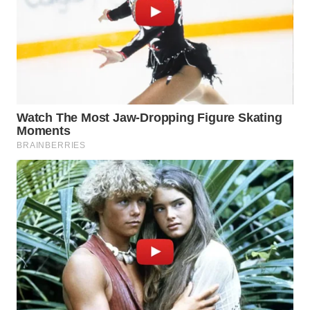
MARTABAT
NET
PLN
WATCH
MKLI
LPKKI
LKKI
KOPEKLIN
PORTAL
KONSUMEN