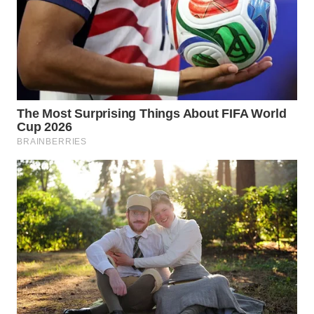
CIANJUR
WN
KEPULAUAN
SERIBU
WN
TANGERANG
WN
BINJAI
WN
CIREBON
WN
INDRAMAYU
WN