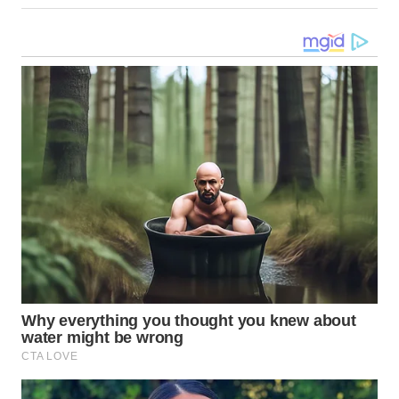
SERDANG
WN
TEBING
TINGGI
WN
PAKPAK
WN
KARAWANG
WN
BEKASI
WN
BOGOR