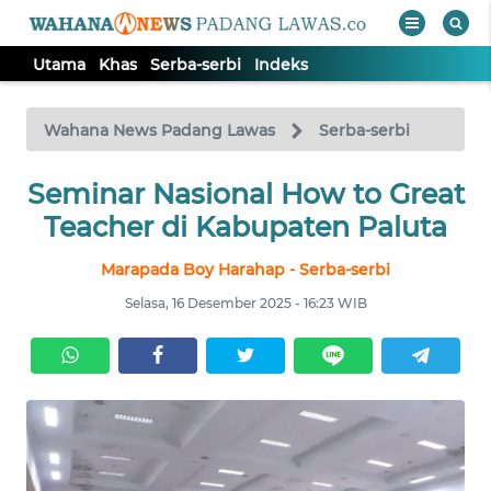
Utama
Khas
Serba-serbi
Indeks
WAHANA
Tutup
TV
Wahana News Padang Lawas
Serba-serbi
Seminar Nasional How to Great
UTAMA
Teacher di Kabupaten Paluta
KHAS
Marapada Boy Harahap - Serba-serbi
Selasa, 16 Desember 2025 - 16:23 WIB
SERBA-
SERBI
Informasi
INDEKS
BERITA