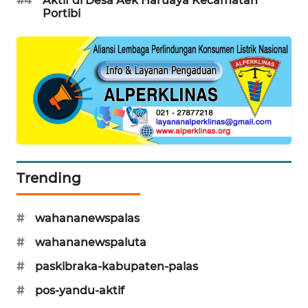
#4
Aktif di Desa Aek Haruaya Kecamatan
Portibi
Trending
#
wahananewspalas
#
wahananewspaluta
#
paskibraka-kabupaten-palas
#
pos-yandu-aktif