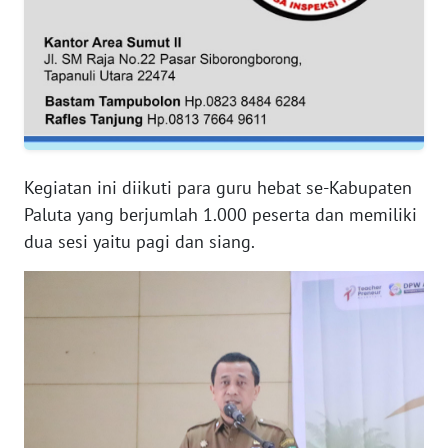
WN
JAMBI
WN
SULTRA
WN
NTB
Kegiatan ini diikuti para guru hebat se-Kabupaten
Paluta yang berjumlah 1.000 peserta dan memiliki
WN
dua sesi yaitu pagi dan siang.
SULTENG
WN
SULBAR
WN
BABEL