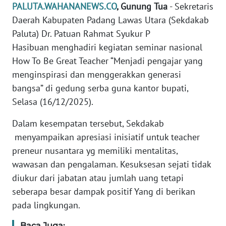
DISCLAIMER
PALUTA.WAHANANEWS.CO
, Gunung
Tua
- Sekretaris
Daerah Kabupaten Padang Lawas Utara (Sekdakab
Wahana
Paluta) Dr. Patuan Rahmat Syukur P
News
Hasibuan menghadiri kegiatan seminar nasional
Regional
How To Be Great Teacher “Menjadi pengajar yang
menginspirasi dan menggerakkan generasi
WN
SUMUT
bangsa” di gedung serba guna kantor bupati,
Selasa (16/12/2025).
WN
Dalam kesempatan tersebut, Sekdakab
JAKARTA
menyampaikan apresiasi inisiatif untuk teacher
preneur nusantara yg memiliki mentalitas,
WN
JABAR
wawasan dan pengalaman. Kesuksesan sejati tidak
diukur dari jabatan atau jumlah uang tetapi
WN
seberapa besar dampak positif Yang di berikan
BANTEN
pada lingkungan.
WN
Baca Juga: