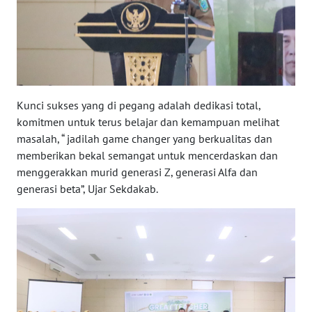
WN
SUMBAR
WN
SUMSEL
Kunci sukses yang di pegang adalah dedikasi total,
WN
komitmen untuk terus belajar dan kemampuan melihat
BENGKULU
masalah, “ jadilah game changer yang berkualitas dan
memberikan bekal semangat untuk mencerdaskan dan
WN
menggerakkan murid generasi Z, generasi Alfa dan
LAMPUNG
generasi beta”, Ujar Sekdakab.
WN
JATENG
WN
NUSANTARA