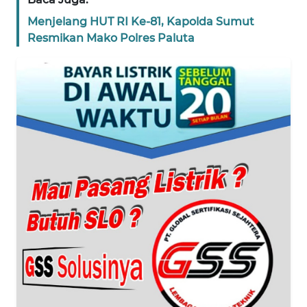
NTT
Menjelang HUT RI Ke-81, Kapolda Sumut
Resmikan Mako Polres Paluta
WN
KEPRI
WN
PAPUA
WN
PAPUA
BARAT
WN
RIAU
WN
SERAMBI