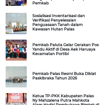
METRO
Pemkab
SIANTAR
NEWS
Sosialisasi Inventarisasi dan
Verifikasi Penyelesaian
METRO
Penguasaan Tanah dalam
MEDAN
Kawasan Hutan Palas
NEWS
Pemkab Paluta Gelar Gerakan Pos
METRO
Yandu Aktif di Desa Aek Haruaya
JAKARTA
Kecamatan Portibi
NEWS
KRT
NEWS
Pemkab Palas Resmi Buka Diklat
Paskibraka Tahun 2026
KARING
NEWS
Ketua TP-PKK Kabupaten Palas
Ny Mahzalena Putra Mahkota
JURNAL
Alam Hadiri Pembukaan Bimtek di