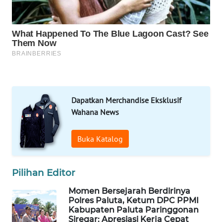
FORWAMKI
ALPERKLINAS
FORJASIDA
TAMBANG
NEWS
Dapatkan Merchandise Eksklusif
Wahana News
SITUNGIR
NEWS
Buka Katalog
SIDIKALANG
NEWS
Pilihan Editor
SIBARAGAS
Momen Bersejarah Berdirinya
NEWS
Polres Paluta, Ketum DPC PPMI
Kabupaten Paluta Paringgonan
Siregar: Apresiasi Kerja Cepat