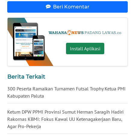
MALUT
Beri Komentar
WN
DAIRI
WN
Install Aplikasi
DANAU
TOBA
WN
Berita Terkait
NIAS
300 Peserta Ramaikan Turnamen Futsal Trophy Ketua PMI
WN
Kabupaten Paluta
LANGKAT
Ketum DPW PPMI Provinsi Sumut Herman Saragih Hadiri
WN
Rakornas KBMI: Fokus Kawal UU Ketenagakerjaan Baru,
TAPANULI
Agar Pro-Pekerja
SELATAN