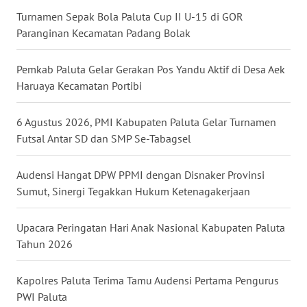
Turnamen Sepak Bola Paluta Cup II U-15 di GOR
WN
Paranginan Kecamatan Padang Bolak
TANJUNG
LESUNG
Pemkab Paluta Gelar Gerakan Pos Yandu Aktif di Desa Aek
Haruaya Kecamatan Portibi
WN
KARO
6 Agustus 2026, PMI Kabupaten Paluta Gelar Turnamen
Futsal Antar SD dan SMP Se-Tabagsel
WN
SIMALUNGUN
Audensi Hangat DPW PPMI dengan Disnaker Provinsi
WN
Sumut, Sinergi Tegakkan Hukum Ketenagakerjaan
LABUHANBATU
Upacara Peringatan Hari Anak Nasional Kabupaten Paluta
WN
Tahun 2026
TAPANULI
TENGAH
Kapolres Paluta Terima Tamu Audensi Pertama Pengurus
PWI Paluta
WN DELI