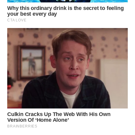
WAHANA
TRAVEL
WAHANA
TV
WAHANANEWS
ID
WAHANANEWS
CO ID
WAHANANEWS
NET
WAHANA
SPORT