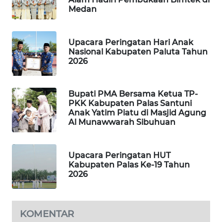
MARITIM
Medan
HUMBANG
Upacara Peringatan Hari Anak
NEWS
Nasional Kabupaten Paluta Tahun
2026
GARONGGANG
NEWS
Bupati PMA Bersama Ketua TP-
PKK Kabupaten Palas Santuni
FISUELRI
Anak Yatim Piatu di Masjid Agung
ID
Al Munawwarah Sibuhuan
ENERGI
NEWS
Upacara Peringatan HUT
Kabupaten Palas Ke-19 Tahun
2026
CILEUNGSI
NEWS
KOMENTAR
BERKAT