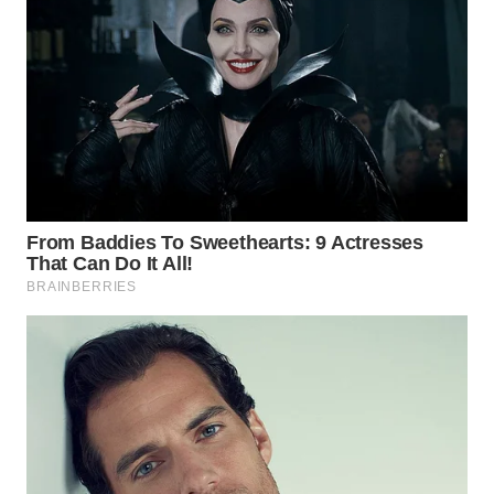
WN
BINTAN
WN
MANDALIKA
WN
LIKUPANG
WN
LABUANBAJO
WN
BORNEO
Wahana
Media
Group