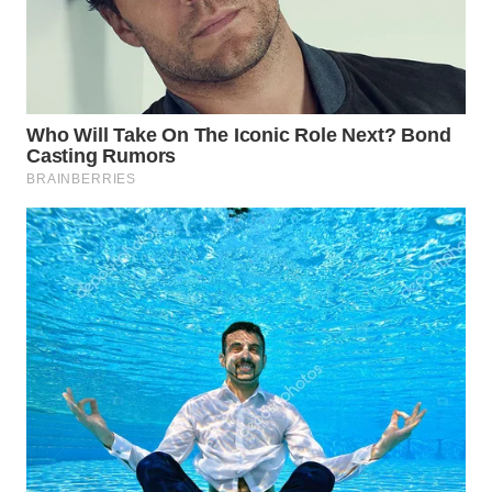
WAHANA
NEWS
WAHANA
TANI
WAHANA
ADVOKAT
WAHANA
INFRASTRUKTUR
WAHANA
KONSUMEN
WAHANA
LISTRIK