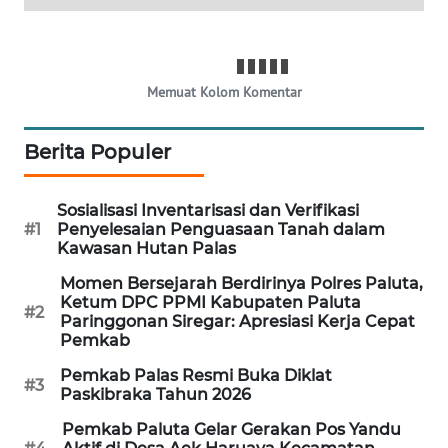
NEWS
BERAMPU
NEWS
Memuat Kolom Komentar
ANUGERAH
Berita Populer
NEWS
AKHLAK
Sosialisasi Inventarisasi dan Verifikasi
#1
Penyelesaian Penguasaan Tanah dalam
ID
Kawasan Hutan Palas
Momen Bersejarah Berdirinya Polres Paluta,
PERAPKI
Ketum DPC PPMI Kabupaten Paluta
NEWS
#2
Paringgonan Siregar: Apresiasi Kerja Cepat
Pemkab
SONYA
Pemkab Palas Resmi Buka Diklat
ASA
#3
Paskibraka Tahun 2026
NEWS
Pemkab Paluta Gelar Gerakan Pos Yandu