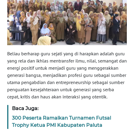
WN
JOGJA
WN
JATIM
WN
BALI
Beliau berharap guru sejati yang di harapkan adalah guru
yang rela dan ikhlas mentransfer ilmu, nilai, semangat dan
energi positif untuk menjadi guru yang menggerakkan
WN
KALBAR
generasi bangsa, menjadikan profesi guru sebagai sumber
utama pengabdian dan entrepreneurship sebagai sumber
penguatan kesejahteraan untuk generasi yang serba
WN
KALTENG
cepat, kritis dan haus akan interaksi yang otentik.
Baca Juga:
WN
300 Peserta Ramaikan Turnamen Futsal
KALTARA
Trophy Ketua PMI Kabupaten Paluta