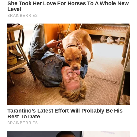
WAHANA
UMKM
WAHANA
SELEB
WAHANA
PERSONA
WAHANA
OTOMOTIF
WAHANA
HEALTH
WAHANA
DESA
WISATA