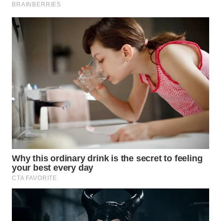
WN
SEMARANG
WN
SOLO
WN
BOROBUDUR
WN
MADURA
WN
SURABAYA
WN
NATUNA