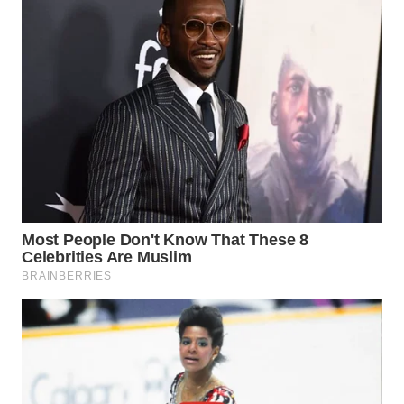
LAPAK
WAHANA
Wahana
Network
KONSUMEN
LISTRIK
MASYARAKAT
KELISTRIKAN
WALINKI
ID
MAWAKA
ID