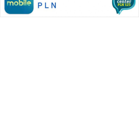
WAHANA MEDIA GROUP
|
|
|
WAHANA NEWS co
WAHANA TANI
WAHANA ADVOKAT
|
|
WAHANA INFRASTRUKTUR
WAHANA KONSUMEN
|
|
|
WAHANA LISTRIK
WAHANA TRAVEL
WAHANA TV
|
|
|
WAHANANEWS id
WAHANANEWS CO ID
WAHANANEWS NET
|
|
|
WAHANA SPORT ID
Wahana UMKM
Wahana Seleb
|
|
|
Wahana Persona
Wahana Otomotif
Wahana Health