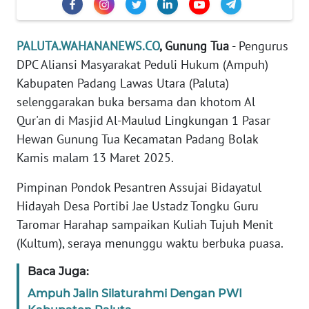
DISCLAIMER
Wahana
PALUTA.WAHANANEWS.CO
, Gunung
Tua
- Pengurus
News
DPC Aliansi Masyarakat Peduli Hukum (Ampuh)
Regional
Kabupaten Padang Lawas Utara (Paluta)
selenggarakan buka bersama dan khotom Al
WN
SUMUT
Qur'an di Masjid Al-Maulud Lingkungan 1 Pasar
Hewan Gunung Tua Kecamatan Padang Bolak
WN
Kamis malam 13 Maret 2025.
JAKARTA
Pimpinan Pondok Pesantren Assujai Bidayatul
Hidayah Desa Portibi Jae Ustadz Tongku Guru
WN
JABAR
Taromar Harahap sampaikan Kuliah Tujuh Menit
(Kultum), seraya menunggu waktu berbuka puasa.
WN
BANTEN
Baca Juga:
Ampuh Jalin Silaturahmi Dengan PWI
WN