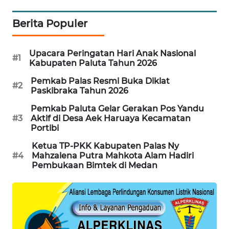
METRO
SIANTAR
Berita Populer
NEWS
METRO
Upacara Peringatan Hari Anak Nasional
#1
Kabupaten Paluta Tahun 2026
MEDAN
NEWS
Pemkab Palas Resmi Buka Diklat
#2
Paskibraka Tahun 2026
METRO
Pemkab Paluta Gelar Gerakan Pos Yandu
JAKARTA
#3
Aktif di Desa Aek Haruaya Kecamatan
NEWS
Portibi
Ketua TP-PKK Kabupaten Palas Ny
KRT
#4
Mahzalena Putra Mahkota Alam Hadiri
NEWS
Pembukaan Bimtek di Medan
KARING
NEWS
JURNAL