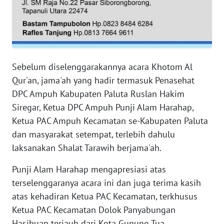
WN
JAMBI
WN
SULTRA
Sebelum diselenggarakannya acara Khotom Al
Qur'an, jama'ah yang hadir termasuk Penasehat
WN
NTB
DPC Ampuh Kabupaten Paluta Ruslan Hakim
Siregar, Ketua DPC Ampuh Punji Alam Harahap,
WN
Ketua PAC Ampuh Kecamatan se-Kabupaten Paluta
SULTENG
dan masyarakat setempat, terlebih dahulu
laksanakan Shalat Tarawih berjama'ah.
WN
SULBAR
Punji Alam Harahap mengapresiasi atas
terselenggaranya acara ini dan juga terima kasih
WN
atas kehadiran Ketua PAC Kecamatan, terkhusus
BABEL
Ketua PAC Kecamatan Dolok Panyabungan
Hasibuan terjauh dari Kota Gunung Tua.