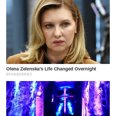
WAHANA
NEWS
WAHANA
TANI
WAHANA
ADVOKAT
WAHANA
INFRASTRUKTUR
WAHANA
KONSUMEN
WAHANA
LISTRIK