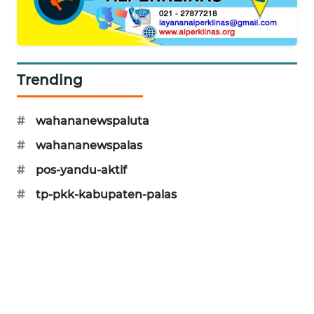
MARITIM
HUMBANG
NEWS
Trending
GARONGGANG
NEWS
#
wahananewspaluta
#
wahananewspalas
FISUELRI
ID
#
pos-yandu-aktif
#
tp-pkk-kabupaten-palas
ENERGI
NEWS
CILEUNGSI
NEWS
BERKAT