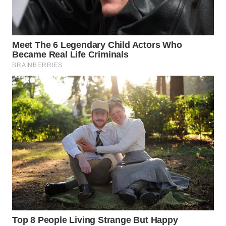
SERDANG
WN
TEBING
TINGGI
WN
PAKPAK
WN
KARAWANG
WN
BEKASI
WN
BOGOR