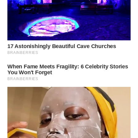
WAHANA
TRAVEL
WAHANA
TV
WAHANANEWS
ID
WAHANANEWS
CO ID
WAHANANEWS
NET
WAHANA
SPORT