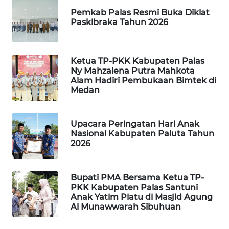
MARTABAT
Pemkab Palas Resmi Buka Diklat
NET
Paskibraka Tahun 2026
PLN
WATCH
Ketua TP-PKK Kabupaten Palas
Ny Mahzalena Putra Mahkota
Alam Hadiri Pembukaan Bimtek di
MKLI
Medan
LPKKI
Upacara Peringatan Hari Anak
Nasional Kabupaten Paluta Tahun
LKKI
2026
KOPEKLIN
Bupati PMA Bersama Ketua TP-
PKK Kabupaten Palas Santuni
PORTAL
Anak Yatim Piatu di Masjid Agung
KONSUMEN
Al Munawwarah Sibuhuan