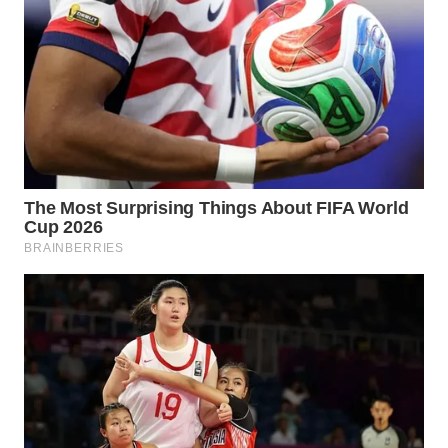
KUNINGAN
WN
MAJALENGKA
WN
SUBANG
WN
SUKABUMI
WN
PURWAKARTA
WN
PRIANGAN
TIMUR