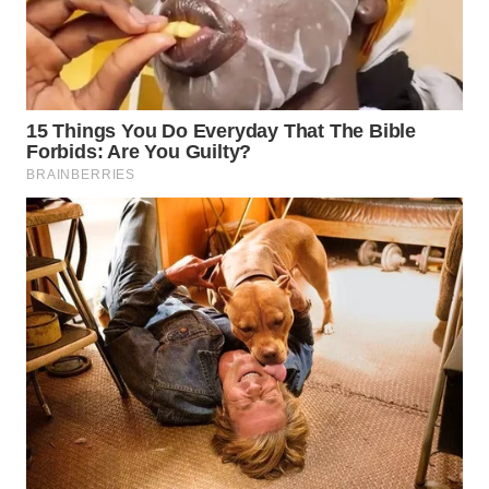
WAHANA
UMKM
WAHANA
SELEB
WAHANA
PERSONA
WAHANA
OTOMOTIF
WAHANA
HEALTH
WAHANA
DESA
WISATA