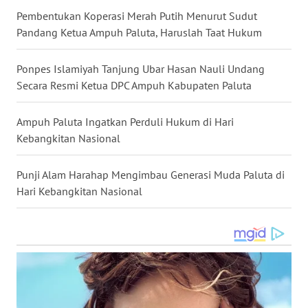
MALUT
Pembentukan Koperasi Merah Putih Menurut Sudut
Pandang Ketua Ampuh Paluta, Haruslah Taat Hukum
WN
DAIRI
Ponpes Islamiyah Tanjung Ubar Hasan Nauli Undang
Secara Resmi Ketua DPC Ampuh Kabupaten Paluta
WN
DANAU
Ampuh Paluta Ingatkan Perduli Hukum di Hari
TOBA
Kebangkitan Nasional
WN
Punji Alam Harahap Mengimbau Generasi Muda Paluta di
NIAS
Hari Kebangkitan Nasional
WN
LANGKAT
WN
TAPANULI
SELATAN