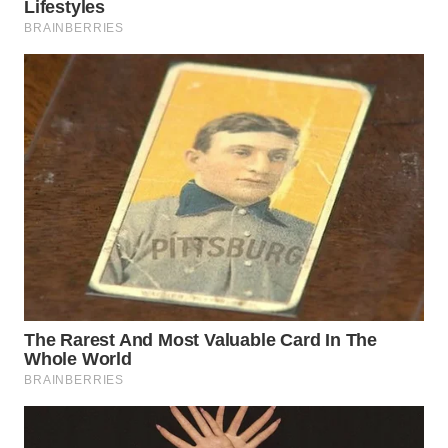
WN
DEPOK
WN
TAPANULI
UTARA
WN
SAMOSIR
WN
PADANG
LAWAS
WN
SUMEDANG
WN