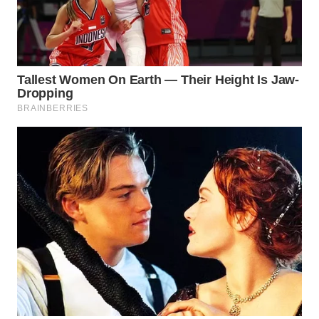
WN
SEMARANG
WN
SOLO
WN
BOROBUDUR
WN
MADURA
WN
SURABAYA
WN
NATUNA