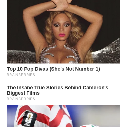
CIANJUR
WN
KEPULAUAN
SERIBU
WN
TANGERANG
WN
BINJAI
WN
CIREBON
WN
INDRAMAYU
WN