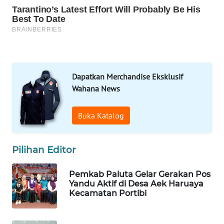
LAPAK
WAHANA
Wahana
Network
Dapatkan Merchandise Eksklusif
KONSUMEN
Wahana News
LISTRIK
Buka Katalog
MASYARAKAT
KELISTRIKAN
Pilihan Editor
WALINKI
ID
Pemkab Paluta Gelar Gerakan Pos
Yandu Aktif di Desa Aek Haruaya
Kecamatan Portibi
MAWAKA
ID