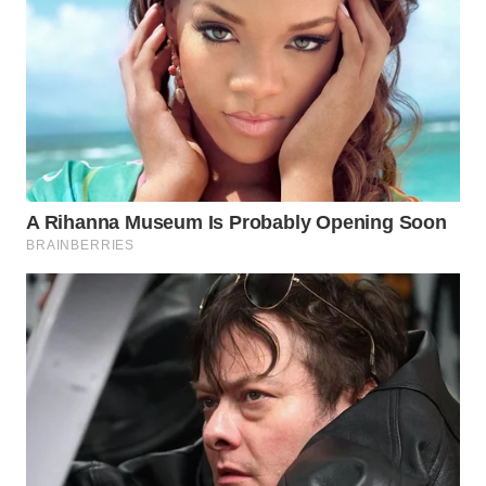
WN
TANJUNG
LESUNG
WN
KARO
WN
SIMALUNGUN
WN
LABUHANBATU
WN
TAPANULI
TENGAH
WN DELI