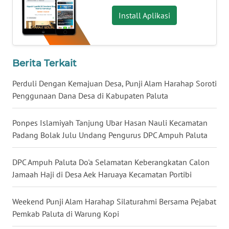
WN
KALSEL
Install Aplikasi
WN
KALTIM
Berita Terkait
WN
Perduli Dengan Kemajuan Desa, Punji Alam Harahap Soroti
SULSEL
Penggunaan Dana Desa di Kabupaten Paluta
WN
Ponpes Islamiyah Tanjung Ubar Hasan Nauli Kecamatan
GORONTALO
Padang Bolak Julu Undang Pengurus DPC Ampuh Paluta
WN
DPC Ampuh Paluta Do'a Selamatan Keberangkatan Calon
SULUT
Jamaah Haji di Desa Aek Haruaya Kecamatan Portibi
WN
MALUKU
Weekend Punji Alam Harahap Silaturahmi Bersama Pejabat
Pemkab Paluta di Warung Kopi
WN