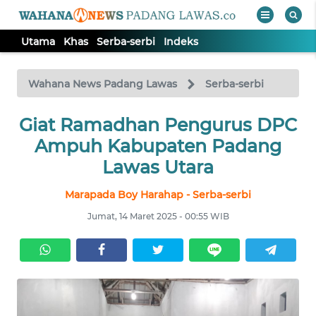
Utama
Khas
Serba-serbi
Indeks
WAHANA
Tutup
TV
Wahana News Padang Lawas
Serba-serbi
Giat Ramadhan Pengurus DPC
UTAMA
Ampuh Kabupaten Padang
KHAS
Lawas Utara
Marapada Boy Harahap - Serba-serbi
SERBA-
SERBI
Jumat, 14 Maret 2025 - 00:55 WIB
Informasi
INDEKS
BERITA