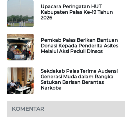
FORWAMKI
Upacara Peringatan HUT
Kabupaten Palas Ke-19 Tahun
ALPERKLINAS
2026
FORJASIDA
Pemkab Palas Berikan Bantuan
Donasi Kepada Penderita Asites
TAMBANG
Melalui Aksi Peduli Dinsos
NEWS
SITUNGIR
Sekdakab Palas Terima Audensi
NEWS
Generasi Muda dalam Rangka
Satukan Barisan Berantas
Narkoba
SIDIKALANG
NEWS
KOMENTAR
SIBARAGAS
NEWS