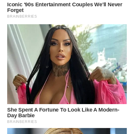
WN
BINTAN
WN
MANDALIKA
WN
LIKUPANG
WN
LABUANBAJO
WN
BORNEO
Wahana
Media
Group