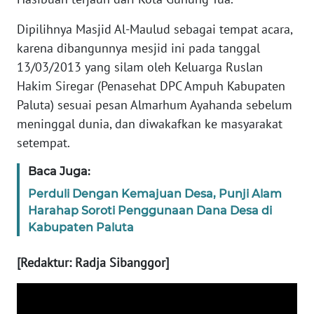
WN
SUMBAR
Dipilihnya Masjid Al-Maulud sebagai tempat acara,
karena dibangunnya mesjid ini pada tanggal
WN
13/03/2013 yang silam oleh Keluarga Ruslan
SUMSEL
Hakim Siregar (Penasehat DPC Ampuh Kabupaten
Paluta) sesuai pesan Almarhum Ayahanda sebelum
WN
meninggal dunia, dan diwakafkan ke masyarakat
BENGKULU
setempat.
WN
Baca Juga:
LAMPUNG
Perduli Dengan Kemajuan Desa, Punji Alam
Harahap Soroti Penggunaan Dana Desa di
WN
Kabupaten Paluta
JATENG
[Redaktur: Radja Sibanggor]
WN
NUSANTARA