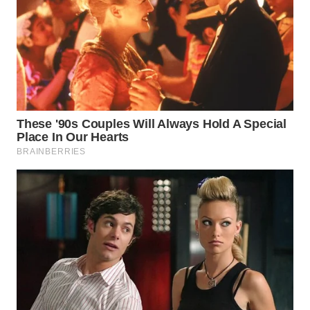
WAHANA
UMKM
WAHANA
SELEB
WAHANA
PERSONA
WAHANA
OTOMOTIF
WAHANA
HEALTH
WAHANA
DESA
WISATA