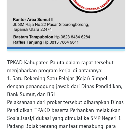
WN
JAMBI
WN
SULTRA
WN
NTB
TPKAD Kabupaten Paluta dalam rapat tersebut
WN
menjabarkan program kerja, di antaranya:
SULTENG
1. Satu Rekening Satu Pelajar (Kejar) Simpel
dengan penanggung jawab dari Dinas Pendidikan,
WN
Bank Sumut, dan BSI
SULBAR
Pelaksanaan dari proker tersebut diharapkan Dinas
Pendidikan, TPAKD beserta Perbankan melakukan
WN
Sosialisasi/Edukasi yang dimulai ke SMP Negeri 1
BABEL
Padang Bolak tentang manfaat menabung, para