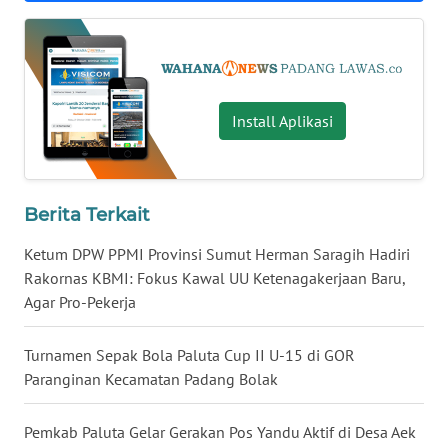
MALUT
WN
DAIRI
Install Aplikasi
WN
DANAU
TOBA
Berita Terkait
WN
Ketum DPW PPMI Provinsi Sumut Herman Saragih Hadiri
NIAS
Rakornas KBMI: Fokus Kawal UU Ketenagakerjaan Baru,
Agar Pro-Pekerja
WN
LANGKAT
Turnamen Sepak Bola Paluta Cup II U-15 di GOR
Paranginan Kecamatan Padang Bolak
WN
TAPANULI
SELATAN
Pemkab Paluta Gelar Gerakan Pos Yandu Aktif di Desa Aek