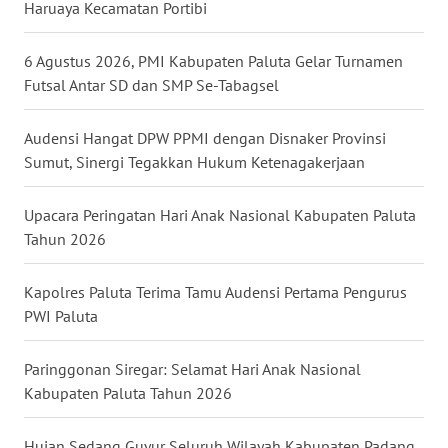
Haruaya Kecamatan Portibi
WN
TANJUNG
6 Agustus 2026, PMI Kabupaten Paluta Gelar Turnamen
LESUNG
Futsal Antar SD dan SMP Se-Tabagsel
WN
Audensi Hangat DPW PPMI dengan Disnaker Provinsi
KARO
Sumut, Sinergi Tegakkan Hukum Ketenagakerjaan
WN
Upacara Peringatan Hari Anak Nasional Kabupaten Paluta
SIMALUNGUN
Tahun 2026
WN
Kapolres Paluta Terima Tamu Audensi Pertama Pengurus
LABUHANBATU
PWI Paluta
WN
Paringgonan Siregar: Selamat Hari Anak Nasional
TAPANULI
Kabupaten Paluta Tahun 2026
TENGAH
Hujan Sedang Guyur Seluruh Wilayah Kabupaten Padang
WN DELI