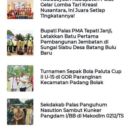
FORWAMKI
Gelar Lomba Tari Kreasi
Nusantara, Ini Juara Setiap
ALPERKLINAS
Tingkatannya!
Bupati Palas PMA Tepati Janji,
FORJASIDA
Letakkan Batu Pertama
Pembangunan Jembatan di
TAMBANG
Sungai Siabu Desa Batang Bulu
NEWS
Baru
SITUNGIR
Turnamen Sepak Bola Paluta Cup
NEWS
II U-15 di GOR Paranginan
Kecamatan Padang Bolak
SIDIKALANG
NEWS
Sekdakab Palas Panguhum
Nasution Sambut Kunker
SIBARAGAS
Pangdam I/BB di Makodim 0212/TS
NEWS