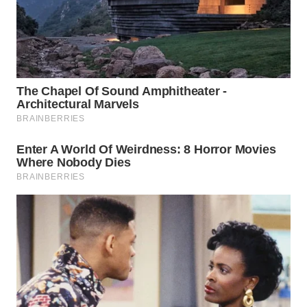
WN
SEMARANG
WN
SOLO
WN
BOROBUDUR
WN
MADURA
WN
SURABAYA
WN
NATUNA