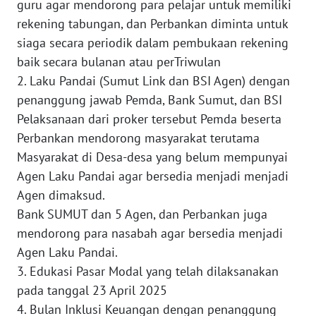
guru agar mendorong para pelajar untuk memiliki
WN
SUMBAR
rekening tabungan, dan Perbankan diminta untuk
siaga secara periodik dalam pembukaan rekening
WN
baik secara bulanan atau perTriwulan
SUMSEL
2. Laku Pandai (Sumut Link dan BSI Agen) dengan
penanggung jawab Pemda, Bank Sumut, dan BSI
WN
Pelaksanaan dari proker tersebut Pemda beserta
BENGKULU
Perbankan mendorong masyarakat terutama
Masyarakat di Desa-desa yang belum mempunyai
WN
Agen Laku Pandai agar bersedia menjadi menjadi
LAMPUNG
Agen dimaksud.
Bank SUMUT dan 5 Agen, dan Perbankan juga
WN
JATENG
mendorong para nasabah agar bersedia menjadi
Agen Laku Pandai.
WN
3. Edukasi Pasar Modal yang telah dilaksanakan
NUSANTARA
pada tanggal 23 April 2025
4. Bulan Inklusi Keuangan dengan penanggung