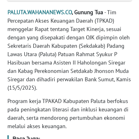
DISCLAIMER
PALUTA.WAHANANEWS.CO
, Gunung
Tua
- Tim
Wahana
Percepatan Akses Keuangan Daerah (TPKAD)
News
menggelar Rapat tentang Target Kinerja, sesuai
Regional
dengan yang disepakati dengan OJK dipimpin oleh
Sekretaris Daerah Kabupaten (Sekdakab) Padang
WN
SUMUT
Lawas Utara (Paluta) Patuan Rahmat Syukur P
Hasibuan bersama Asisten II Haholongan Siregar
WN
dan Kabag Perekonomian Setdakab Jhonson Muda
JAKARTA
Siregar dan dihadiri perwakilan Bank Sumut, Kamis
(15/5/2025).
WN
JABAR
Program kerja TPAKAD Kabupaten Paluta berfokus
pada peningkatan literasi dan inklusi keuangan di
WN
daerah, serta mendorong pertumbuhan ekonomi
BANTEN
melalui akses keuangan.
WN
Baca Juga: