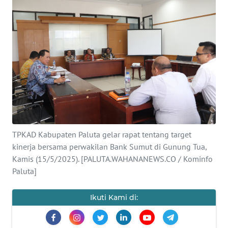
KONTAK
KAMI
INFO
IKLAN
TENTANG
KAMI
PEDOMAN
TPKAD Kabupaten Paluta gelar rapat tentang target
MEDIA
kinerja bersama perwakilan Bank Sumut di Gunung Tua,
SIBER
Kamis (15/5/2025). [PALUTA.WAHANANEWS.CO / Kominfo
Paluta]
REDAKSI
Ikuti Kami di:
KARIR