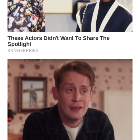
WN
BINTAN
WN
MANDALIKA
WN
LIKUPANG
WN
LABUANBAJO
WN
BORNEO
Wahana
Media
Group