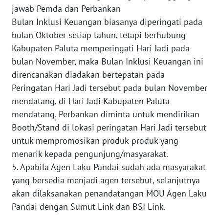
WN
jawab Pemda dan Perbankan
JOGJA
Bulan Inklusi Keuangan biasanya diperingati pada
bulan Oktober setiap tahun, tetapi berhubung
WN
Kabupaten Paluta memperingati Hari Jadi pada
JATIM
bulan November, maka Bulan Inklusi Keuangan ini
direncanakan diadakan bertepatan pada
WN
BALI
Peringatan Hari Jadi tersebut pada bulan November
mendatang, di Hari Jadi Kabupaten Paluta
WN
mendatang, Perbankan diminta untuk mendirikan
KALBAR
Booth/Stand di lokasi peringatan Hari Jadi tersebut
untuk mempromosikan produk-produk yang
WN
menarik kepada pengunjung/masyarakat.
KALTENG
5. Apabila Agen Laku Pandai sudah ada masyarakat
yang bersedia menjadi agen tersebut, selanjutnya
WN
akan dilaksanakan penandatangan MOU Agen Laku
KALTARA
Pandai dengan Sumut Link dan BSI Link.