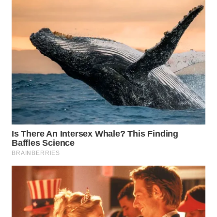
WAHANA
TRAVEL
WAHANA
TV
WAHANANEWS
ID
WAHANANEWS
CO ID
WAHANANEWS
NET
WAHANA
SPORT