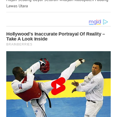
SERDANG
Lawas Utara
WN
TEBING
TINGGI
WN
PAKPAK
WN
KARAWANG
WN
BEKASI
WN
BOGOR