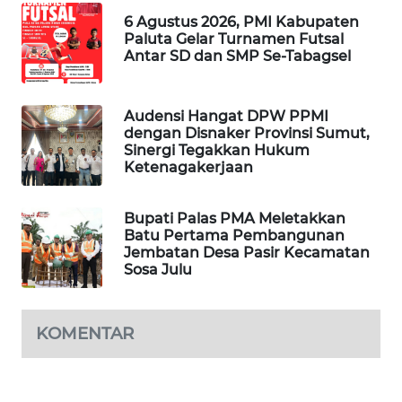
METRO
6 Agustus 2026, PMI Kabupaten
SIANTAR
Paluta Gelar Turnamen Futsal
NEWS
Antar SD dan SMP Se-Tabagsel
METRO
MEDAN
Audensi Hangat DPW PPMI
NEWS
dengan Disnaker Provinsi Sumut,
Sinergi Tegakkan Hukum
Ketenagakerjaan
METRO
JAKARTA
NEWS
Bupati Palas PMA Meletakkan
Batu Pertama Pembangunan
Jembatan Desa Pasir Kecamatan
KRT
Sosa Julu
NEWS
KARING
KOMENTAR
NEWS
JURNAL