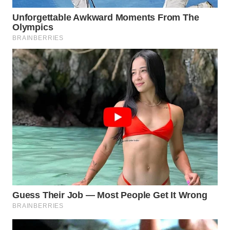
WN
DEPOK
WN
TAPANULI
UTARA
WN
SAMOSIR
WN
PADANG
LAWAS
WN
SUMEDANG
WN