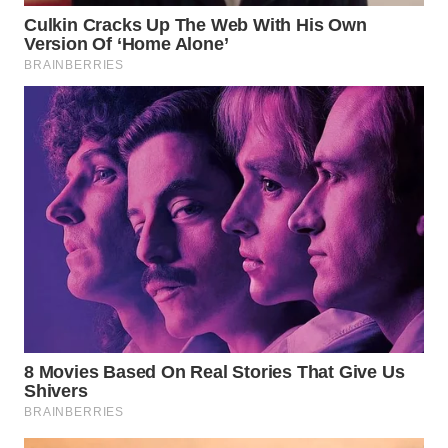
WAHANA
NEWS
WAHANA
TANI
WAHANA
ADVOKAT
WAHANA
INFRASTRUKTUR
WAHANA
KONSUMEN
WAHANA
LISTRIK