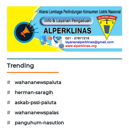
NEWS
BERAMPU
NEWS
ANUGERAH
NEWS
AKHLAK
Trending
ID
PERAPKI
#
wahananewspaluta
NEWS
#
herman-saragih
#
askab-pssi-paluta
SONYA
ASA
#
wahananewspalas
NEWS
#
panguhum-nasution