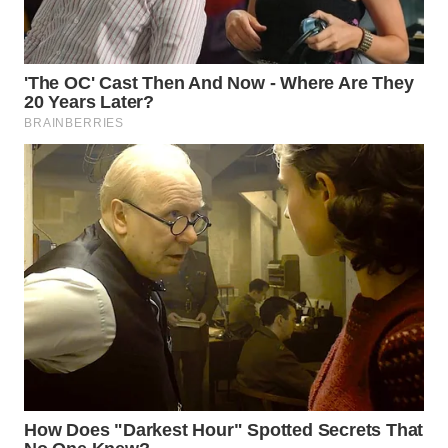
LAPAK
WAHANA
Wahana
Network
KONSUMEN
LISTRIK
MASYARAKAT
KELISTRIKAN
WALINKI
ID
MAWAKA
ID