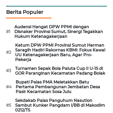
MARITIM
Berita Populer
HUMBANG
NEWS
Audensi Hangat DPW PPMI dengan
#1
Disnaker Provinsi Sumut, Sinergi Tegakkan
GARONGGANG
Hukum Ketenagakerjaan
NEWS
Ketum DPW PPMI Provinsi Sumut Herman
Saragih Hadiri Rakornas KBMI: Fokus Kawal
#2
FISUELRI
UU Ketenagakerjaan Baru, Agar Pro-
ID
Pekerja
Turnamen Sepak Bola Paluta Cup II U-15 di
#3
ENERGI
GOR Paranginan Kecamatan Padang Bolak
NEWS
Bupati Palas PMA Meletakkan Batu
#4
Pertama Pembangunan Jembatan Desa
CILEUNGSI
Pasir Kecamatan Sosa Julu
NEWS
Sekdakab Palas Panguhum Nasution
#5
Sambut Kunker Pangdam I/BB di Makodim
0212/TS
BERKAT