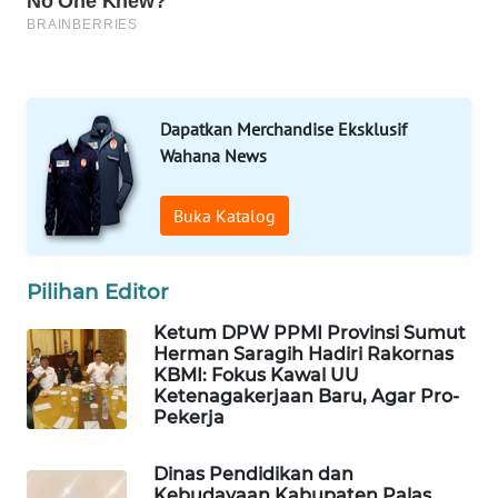
MARTABAT
NET
PLN
WATCH
Dapatkan Merchandise Eksklusif
Wahana News
MKLI
Buka Katalog
LPKKI
Pilihan Editor
LKKI
Ketum DPW PPMI Provinsi Sumut
Herman Saragih Hadiri Rakornas
KOPEKLIN
KBMI: Fokus Kawal UU
Ketenagakerjaan Baru, Agar Pro-
PORTAL
Pekerja
KONSUMEN
Dinas Pendidikan dan
Kebudayaan Kabupaten Palas