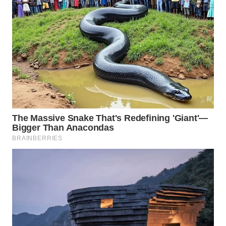
KUNINGAN
WN
MAJALENGKA
WN
SUBANG
WN
SUKABUMI
WN
PURWAKARTA
WN
PRIANGAN
TIMUR