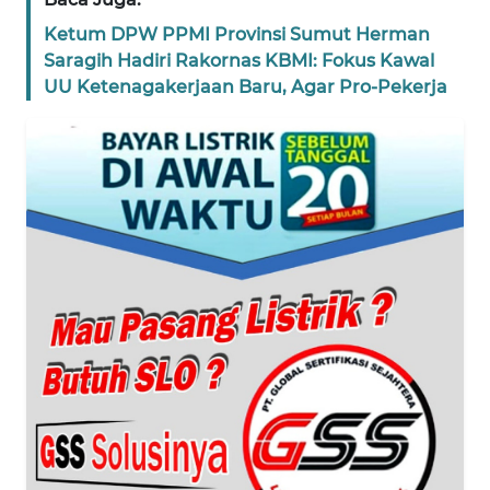
NTT
Ketum DPW PPMI Provinsi Sumut Herman
Saragih Hadiri Rakornas KBMI: Fokus Kawal
WN
UU Ketenagakerjaan Baru, Agar Pro-Pekerja
KEPRI
WN
PAPUA
WN
PAPUA
BARAT
WN
RIAU
WN
SERAMBI