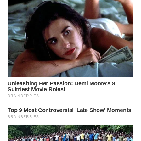
CIANJUR
WN
KEPULAUAN
SERIBU
WN
TANGERANG
WN
BINJAI
WN
CIREBON
WN
INDRAMAYU
WN