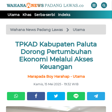
Utama
Khas
Serba-serbi
Indeks
WAHANA
Tutup
TV
Wahana News Padang Lawas
Utama
TPKAD Kabupaten Paluta
UTAMA
Dorong Pertumbuhan
KHAS
Ekonomi Melalui Akses
Keuangan
SERBA-
Marapada Boy Harahap - Utama
SERBI
Kamis, 15 Mei 2025 - 19:32 WIB
Informasi
INDEKS
BERITA