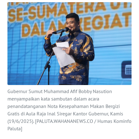
KONTAK
KAMI
INFO
IKLAN
TENTANG
KAMI
PEDOMAN
MEDIA
Gubernur Sumut Muhammad Afif Bobby Nasution
SIBER
menyampaikan kata sambutan dalam acara
penandatanganan Nota Kesepahaman Makan Bergizi
REDAKSI
Gratis di Aula Raja Inal Siregar Kantor Gubernur, Kamis
(19/6/2025). [PALUTA.WAHANANEWS.CO / Humas Kominfo
KARIR
Paluta]