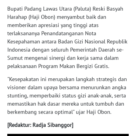
WN
Bupati Padang Lawas Utara (Paluta) Reski Basyah
JOGJA
Harahap (Haji Obon) menyambut baik dan
WN
memberikan apresiasi yang tinggi atas
JATIM
terlaksananya Penandatanganan Nota
Kesepahaman antara Badan Gizi Nasional Republik
WN
Indonesia dengan seluruh Pemerintah Daerah se-
BALI
Sumut mengenai sinergi dan kerja sama dalam
pelaksanaan Program Makan Bergizi Gratis.
WN
KALBAR
"Kesepakatan ini merupakan langkah strategis dan
visioner dalam upaya bersama menurunkan angka
WN
stunting, memperbaiki status gizi anak-anak, serta
KALTENG
memastikan hak dasar mereka untuk tumbuh dan
berkembang secara optimal" ujar Haji Obon.
WN
KALTARA
[Redaktur: Radja Sibanggor]