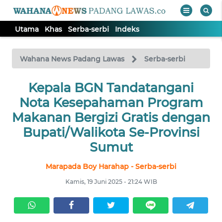
Utama
Khas
Serba-serbi
Indeks
WAHANA
Tutup
TV
Wahana News Padang Lawas
Serba-serbi
Kepala BGN Tandatangani
UTAMA
Nota Kesepahaman Program
KHAS
Makanan Bergizi Gratis dengan
Bupati/Walikota Se-Provinsi
SERBA-
Sumut
SERBI
Marapada Boy Harahap - Serba-serbi
Informasi
Kamis, 19 Juni 2025 - 21:24 WIB
INDEKS
BERITA