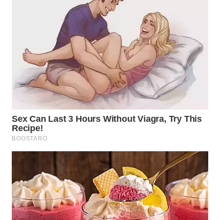
SERDANG
WN
TEBING
TINGGI
WN
PAKPAK
WN
KARAWANG
WN
BEKASI
WN
BOGOR