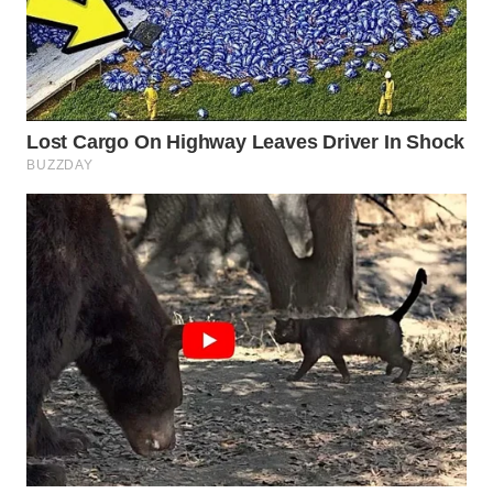
LAPAK
WAHANA
Wahana
Network
KONSUMEN
LISTRIK
MASYARAKAT
KELISTRIKAN
WALINKI
ID
MAWAKA
ID