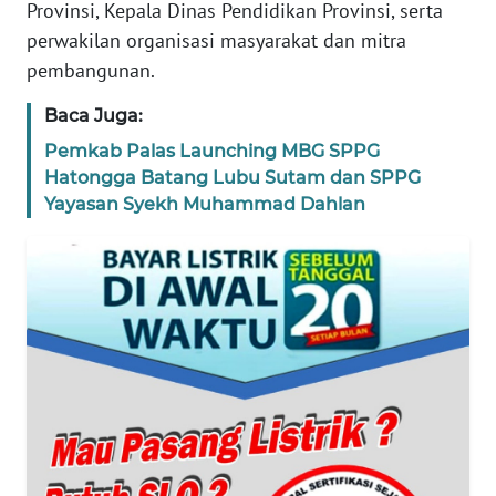
Provinsi, Kepala Dinas Pendidikan Provinsi, serta
NTT
perwakilan organisasi masyarakat dan mitra
pembangunan.
WN
KEPRI
Baca Juga:
Pemkab Palas Launching MBG SPPG
WN
Hatongga Batang Lubu Sutam dan SPPG
PAPUA
Yayasan Syekh Muhammad Dahlan
WN
PAPUA
BARAT
WN
RIAU
WN
SERAMBI