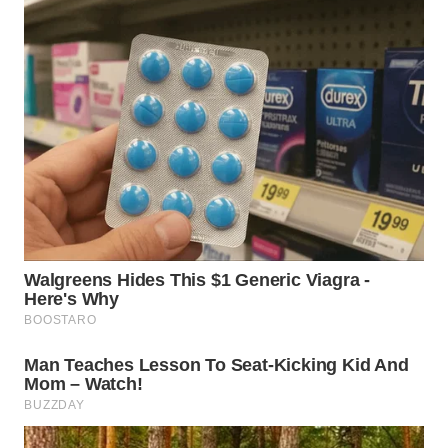
KUNINGAN
WN
MAJALENGKA
WN
SUBANG
WN
SUKABUMI
WN
PURWAKARTA
WN
PRIANGAN
TIMUR