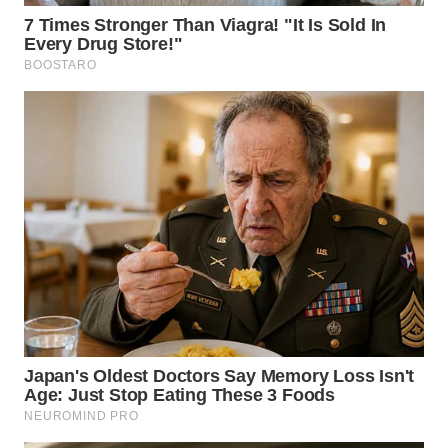
CIANJUR
WN
KEPULAUAN
SERIBU
WN
TANGERANG
WN
BINJAI
WN
CIREBON
WN
INDRAMAYU
WN