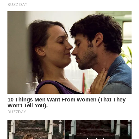
WAHANA
TRAVEL
WAHANA
TV
WAHANANEWS
ID
WAHANANEWS
CO ID
WAHANANEWS
NET
WAHANA
SPORT