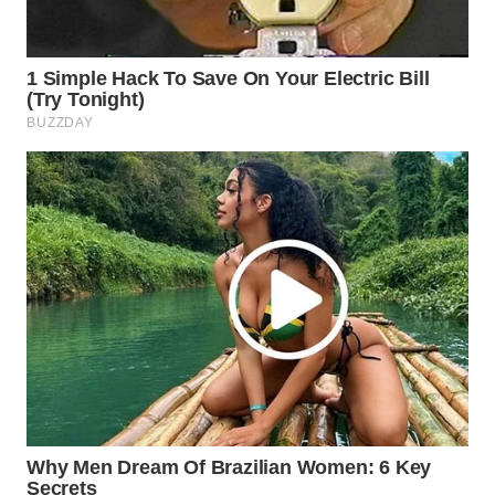
WAHANA
NEWS
WAHANA
TANI
WAHANA
ADVOKAT
WAHANA
INFRASTRUKTUR
WAHANA
KONSUMEN
WAHANA
LISTRIK