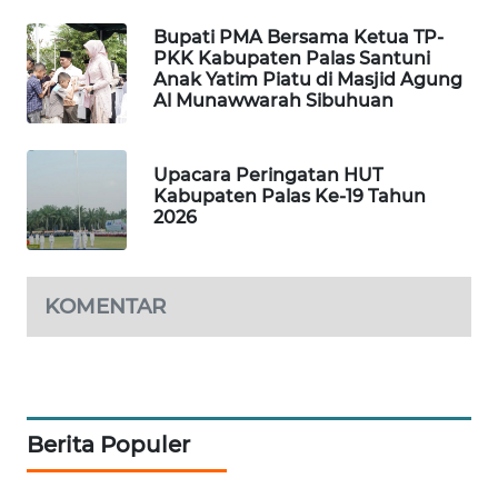
MARITIM
Bupati PMA Bersama Ketua TP-
PKK Kabupaten Palas Santuni
HUMBANG
Anak Yatim Piatu di Masjid Agung
NEWS
Al Munawwarah Sibuhuan
GARONGGANG
Upacara Peringatan HUT
NEWS
Kabupaten Palas Ke-19 Tahun
2026
FISUELRI
ID
KOMENTAR
ENERGI
NEWS
CILEUNGSI
NEWS
Berita Populer
BERKAT