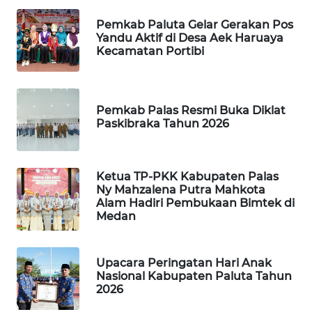
METRO
SIANTAR
Pemkab Paluta Gelar Gerakan Pos
NEWS
Yandu Aktif di Desa Aek Haruaya
Kecamatan Portibi
METRO
MEDAN
NEWS
Pemkab Palas Resmi Buka Diklat
Paskibraka Tahun 2026
METRO
JAKARTA
NEWS
Ketua TP-PKK Kabupaten Palas
Ny Mahzalena Putra Mahkota
Alam Hadiri Pembukaan Bimtek di
KRT
Medan
NEWS
KARING
Upacara Peringatan Hari Anak
NEWS
Nasional Kabupaten Paluta Tahun
2026
JURNAL