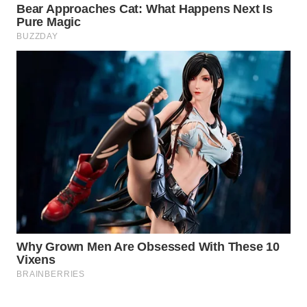
MARTABAT
NET
PLN
WATCH
MKLI
LPKKI
LKKI
KOPEKLIN
PORTAL
KONSUMEN