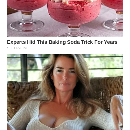
WN
DEPOK
WN
TAPANULI
UTARA
WN
SAMOSIR
WN
PADANG
LAWAS
WN
SUMEDANG
WN