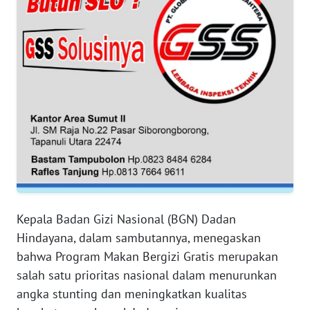
WN
JAMBI
WN
SULTRA
WN
NTB
WN
SULTENG
WN
Kepala Badan Gizi Nasional (BGN) Dadan
SULBAR
Hindayana, dalam sambutannya, menegaskan
bahwa Program Makan Bergizi Gratis merupakan
WN
salah satu prioritas nasional dalam menurunkan
BABEL
angka stunting dan meningkatkan kualitas