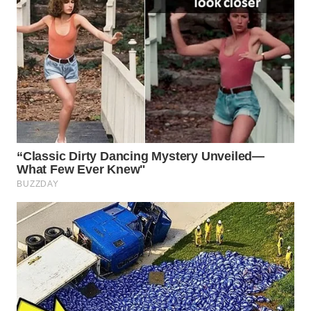
WAHANA
UMKM
WAHANA
SELEB
WAHANA
PERSONA
WAHANA
OTOMOTIF
WAHANA
HEALTH
WAHANA
DESA
WISATA