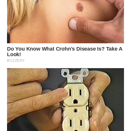
WN
BINTAN
WN
MANDALIKA
WN
LIKUPANG
WN
LABUANBAJO
WN
BORNEO
Wahana
Media
Group