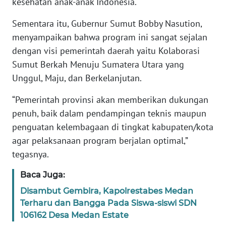
kesehatan anak-anak Indonesia.
WN
SUMBAR
Sementara itu, Gubernur Sumut Bobby Nasution,
menyampaikan bahwa program ini sangat sejalan
WN
dengan visi pemerintah daerah yaitu Kolaborasi
SUMSEL
Sumut Berkah Menuju Sumatera Utara yang
Unggul, Maju, dan Berkelanjutan.
WN
BENGKULU
“Pemerintah provinsi akan memberikan dukungan
penuh, baik dalam pendampingan teknis maupun
WN
penguatan kelembagaan di tingkat kabupaten/kota
LAMPUNG
agar pelaksanaan program berjalan optimal,”
tegasnya.
WN
JATENG
Baca Juga:
Disambut Gembira, Kapolrestabes Medan
WN
NUSANTARA
Terharu dan Bangga Pada Siswa-siswi SDN
106162 Desa Medan Estate