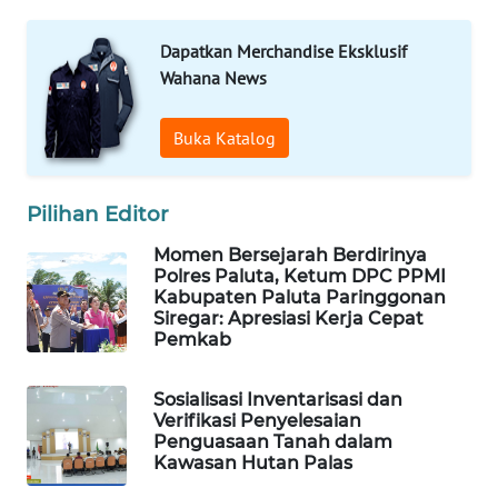
FORWAMKI
Dapatkan Merchandise Eksklusif
ALPERKLINAS
Wahana News
FORJASIDA
Buka Katalog
TAMBANG
NEWS
Pilihan Editor
Momen Bersejarah Berdirinya
SITUNGIR
Polres Paluta, Ketum DPC PPMI
NEWS
Kabupaten Paluta Paringgonan
Siregar: Apresiasi Kerja Cepat
Pemkab
SIDIKALANG
NEWS
Sosialisasi Inventarisasi dan
Verifikasi Penyelesaian
SIBARAGAS
Penguasaan Tanah dalam
NEWS
Kawasan Hutan Palas