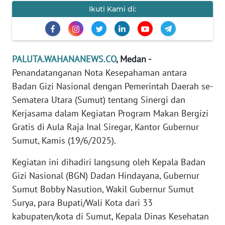
DISCLAIMER
Ikuti Kami di:
Wahana
News
Regional
PALUTA.WAHANANEWS.CO
, Medan -
Penandatanganan Nota Kesepahaman antara
WN
Badan Gizi Nasional dengan Pemerintah Daerah se-
SUMUT
Sematera Utara (Sumut) tentang Sinergi dan
WN
Kerjasama dalam Kegiatan Program Makan Bergizi
JAKARTA
Gratis di Aula Raja Inal Siregar, Kantor Gubernur
Sumut, Kamis (19/6/2025).
WN
JABAR
Kegiatan ini dihadiri langsung oleh Kepala Badan
Gizi Nasional (BGN) Dadan Hindayana, Gubernur
WN
Sumut Bobby Nasution, Wakil Gubernur Sumut
BANTEN
Surya, para Bupati/Wali Kota dari 33
kabupaten/kota di Sumut, Kepala Dinas Kesehatan
WN