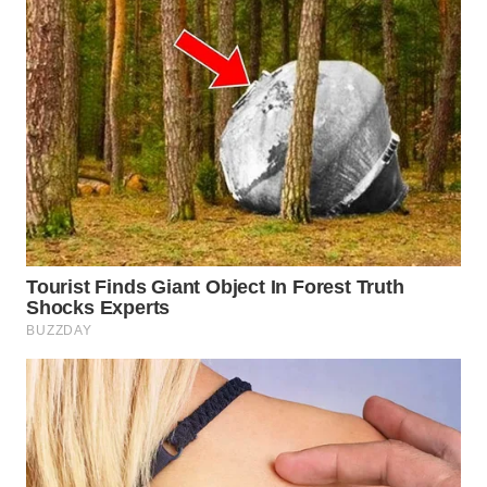
WN
SEMARANG
WN
SOLO
WN
BOROBUDUR
WN
MADURA
WN
SURABAYA
WN
NATUNA