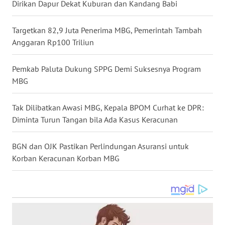
Dirikan Dapur Dekat Kuburan dan Kandang Babi
WN
TANJUNG
Targetkan 82,9 Juta Penerima MBG, Pemerintah Tambah
LESUNG
Anggaran Rp100 Triliun
WN
Pemkab Paluta Dukung SPPG Demi Suksesnya Program
KARO
MBG
WN
Tak Dilibatkan Awasi MBG, Kepala BPOM Curhat ke DPR:
SIMALUNGUN
Diminta Turun Tangan bila Ada Kasus Keracunan
WN
BGN dan OJK Pastikan Perlindungan Asuransi untuk
LABUHANBATU
Korban Keracunan Korban MBG
WN
TAPANULI
TENGAH
WN DELI