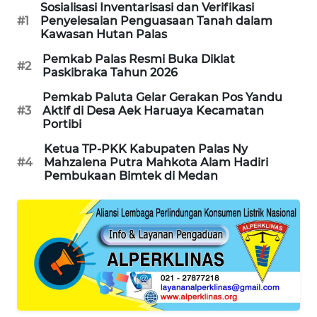
NEWS
Sosialisasi Inventarisasi dan Verifikasi
#1
Penyelesaian Penguasaan Tanah dalam
Kawasan Hutan Palas
BERAMPU
NEWS
Pemkab Palas Resmi Buka Diklat
#2
Paskibraka Tahun 2026
ANUGERAH
Pemkab Paluta Gelar Gerakan Pos Yandu
#3
Aktif di Desa Aek Haruaya Kecamatan
NEWS
Portibi
AKHLAK
Ketua TP-PKK Kabupaten Palas Ny
#4
Mahzalena Putra Mahkota Alam Hadiri
ID
Pembukaan Bimtek di Medan
PERAPKI
NEWS
SONYA
ASA
NEWS