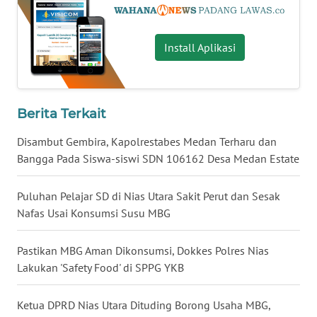
MALUT
Install Aplikasi
WN
DAIRI
WN
Berita Terkait
DANAU
TOBA
Disambut Gembira, Kapolrestabes Medan Terharu dan
Bangga Pada Siswa-siswi SDN 106162 Desa Medan Estate
WN
NIAS
Puluhan Pelajar SD di Nias Utara Sakit Perut dan Sesak
Nafas Usai Konsumsi Susu MBG
WN
LANGKAT
Pastikan MBG Aman Dikonsumsi, Dokkes Polres Nias
Lakukan 'Safety Food' di SPPG YKB
WN
TAPANULI
Ketua DPRD Nias Utara Dituding Borong Usaha MBG,
SELATAN