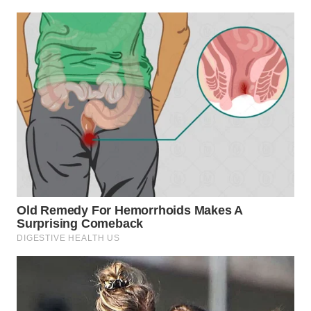
WAHANA
NEWS
WAHANA
TANI
WAHANA
ADVOKAT
WAHANA
INFRASTRUKTUR
WAHANA
KONSUMEN
WAHANA
LISTRIK