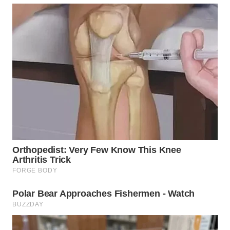
WN
DEPOK
WN
TAPANULI
UTARA
WN
SAMOSIR
WN
PADANG
LAWAS
WN
SUMEDANG
WN