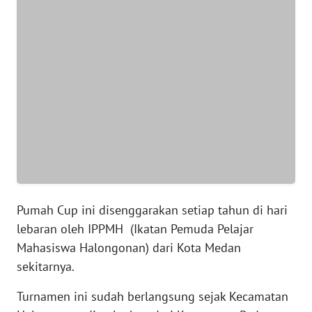
NTT
WN
KEPRI
WN
PAPUA
WN
PAPUA
BARAT
Pumah Cup ini disenggarakan setiap tahun di hari
WN
lebaran oleh IPPMH (Ikatan Pemuda Pelajar
RIAU
Mahasiswa Halongonan) dari Kota Medan
sekitarnya.
WN
SERAMBI
Turnamen ini sudah berlangsung sejak Kecamatan