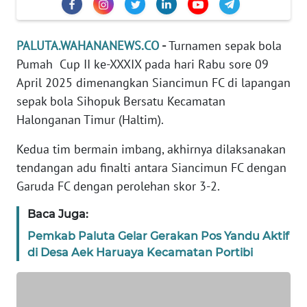
DISCLAIMER
Wahana
PALUTA.WAHANANEWS.CO
-
Turnamen sepak bola
News
Pumah Cup II ke-XXXIX pada hari Rabu sore 09
Regional
April 2025 dimenangkan Siancimun FC di lapangan
sepak bola Sihopuk Bersatu Kecamatan
WN
SUMUT
Halonganan Timur (Haltim).
Kedua tim bermain imbang, akhirnya dilaksanakan
WN
tendangan adu finalti antara Siancimun FC dengan
JAKARTA
Garuda FC dengan perolehan skor 3-2.
WN
Baca Juga:
JABAR
Pemkab Paluta Gelar Gerakan Pos Yandu Aktif
di Desa Aek Haruaya Kecamatan Portibi
WN
BANTEN
WN