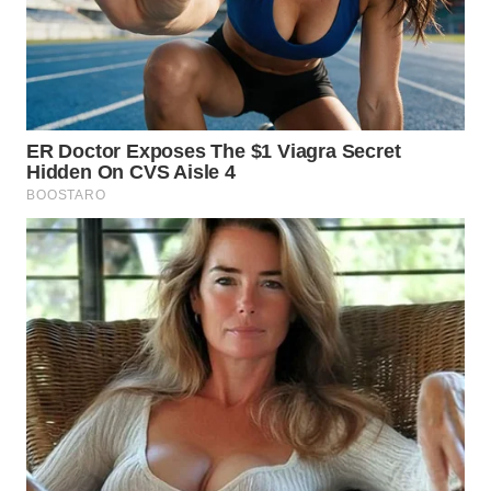
WN
TANJUNG
LESUNG
WN
KARO
WN
SIMALUNGUN
WN
LABUHANBATU
WN
TAPANULI
TENGAH
WN DELI