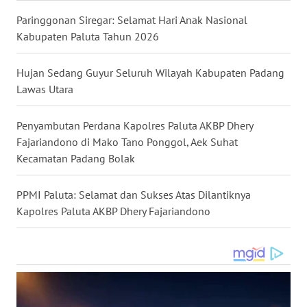
WN
KALSEL
Paringgonan Siregar: Selamat Hari Anak Nasional
Kabupaten Paluta Tahun 2026
WN
KALTIM
Hujan Sedang Guyur Seluruh Wilayah Kabupaten Padang
Lawas Utara
WN
SULSEL
Penyambutan Perdana Kapolres Paluta AKBP Dhery
Fajariandono di Mako Tano Ponggol, Aek Suhat
WN
Kecamatan Padang Bolak
GORONTALO
PPMI Paluta: Selamat dan Sukses Atas Dilantiknya
WN
Kapolres Paluta AKBP Dhery Fajariandono
SULUT
WN
MALUKU
WN