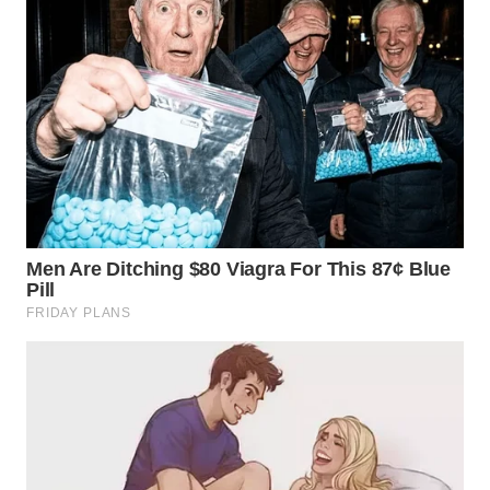
KUNINGAN
WN
MAJALENGKA
WN
SUBANG
WN
SUKABUMI
WN
PURWAKARTA
WN
PRIANGAN
TIMUR