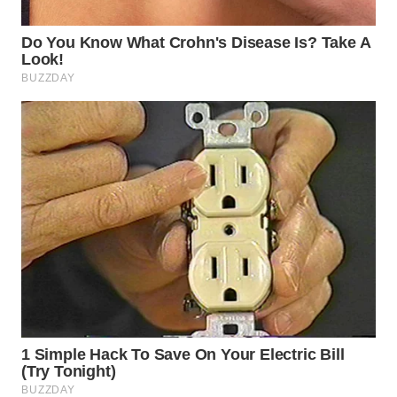
WN
BINTAN
WN
MANDALIKA
WN
LIKUPANG
WN
LABUANBAJO
WN
BORNEO
Wahana
Media
Group