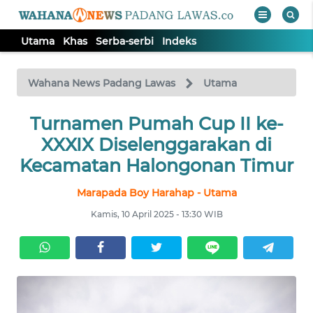
Utama
Khas
Serba-serbi
Indeks
WAHANA
Tutup
TV
Wahana News Padang Lawas
Utama
Turnamen Pumah Cup II ke-
UTAMA
XXXIX Diselenggarakan di
KHAS
Kecamatan Halongonan Timur
Marapada Boy Harahap - Utama
SERBA-
SERBI
Kamis, 10 April 2025 - 13:30 WIB
Informasi
INDEKS
BERITA