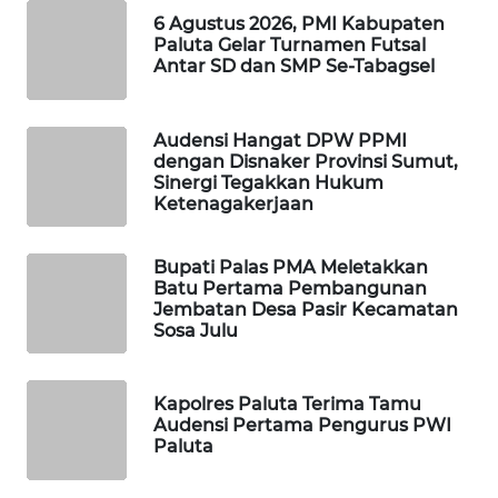
MARTABAT
6 Agustus 2026, PMI Kabupaten
NET
Paluta Gelar Turnamen Futsal
Antar SD dan SMP Se-Tabagsel
PLN
WATCH
Audensi Hangat DPW PPMI
dengan Disnaker Provinsi Sumut,
MKLI
Sinergi Tegakkan Hukum
Ketenagakerjaan
LPKKI
Bupati Palas PMA Meletakkan
Batu Pertama Pembangunan
LKKI
Jembatan Desa Pasir Kecamatan
Sosa Julu
KOPEKLIN
Kapolres Paluta Terima Tamu
PORTAL
Audensi Pertama Pengurus PWI
KONSUMEN
Paluta