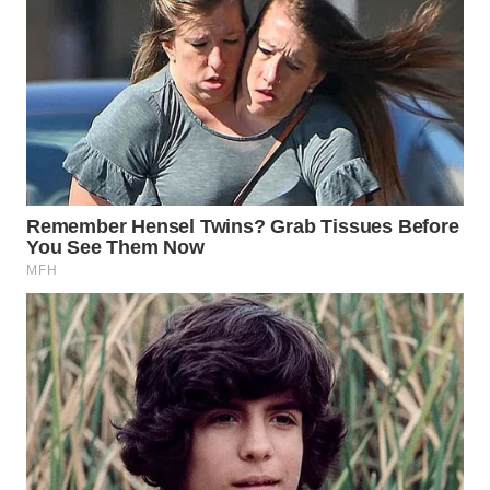
WAHANA
TRAVEL
WAHANA
TV
WAHANANEWS
ID
WAHANANEWS
CO ID
WAHANANEWS
NET
WAHANA
SPORT