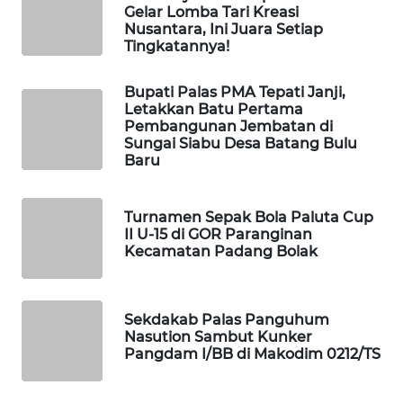
Gelar Lomba Tari Kreasi
LAPAK
Nusantara, Ini Juara Setiap
WAHANA
Tingkatannya!
Wahana
Bupati Palas PMA Tepati Janji,
Network
Letakkan Batu Pertama
Pembangunan Jembatan di
Sungai Siabu Desa Batang Bulu
KONSUMEN
Baru
LISTRIK
MASYARAKAT
Turnamen Sepak Bola Paluta Cup
II U-15 di GOR Paranginan
KELISTRIKAN
Kecamatan Padang Bolak
WALINKI
ID
Sekdakab Palas Panguhum
Nasution Sambut Kunker
MAWAKA
Pangdam I/BB di Makodim 0212/TS
ID