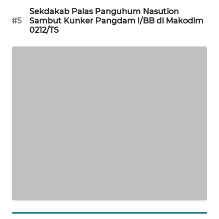
METRO
Sekdakab Palas Panguhum Nasution
SIANTAR
#5
Sambut Kunker Pangdam I/BB di Makodim
NEWS
0212/TS
METRO
MEDAN
NEWS
METRO
JAKARTA
NEWS
KRT
NEWS
KARING
NEWS
JURNAL