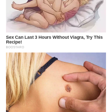
WN
SEMARANG
WN
SOLO
WN
BOROBUDUR
WN
MADURA
WN
SURABAYA
WN
NATUNA