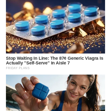
MALUT
WN
DAIRI
WN
DANAU
TOBA
WN
NIAS
WN
LANGKAT
WN
TAPANULI
SELATAN