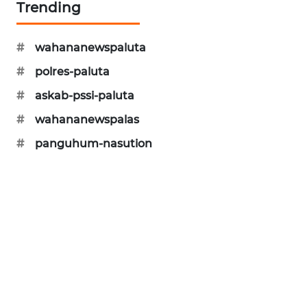
Trending
MARITIM
HUMBANG
#
wahananewspaluta
NEWS
#
polres-paluta
#
askab-pssi-paluta
GARONGGANG
NEWS
#
wahananewspalas
#
panguhum-nasution
FISUELRI
ID
ENERGI
NEWS
CILEUNGSI
NEWS
BERKAT