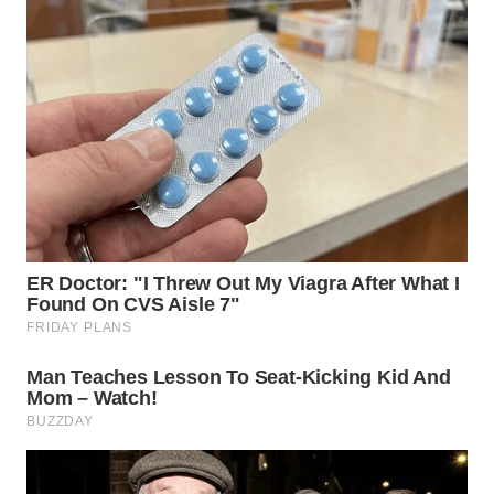
CIANJUR
WN
KEPULAUAN
SERIBU
WN
TANGERANG
WN
BINJAI
WN
CIREBON
WN
INDRAMAYU
WN