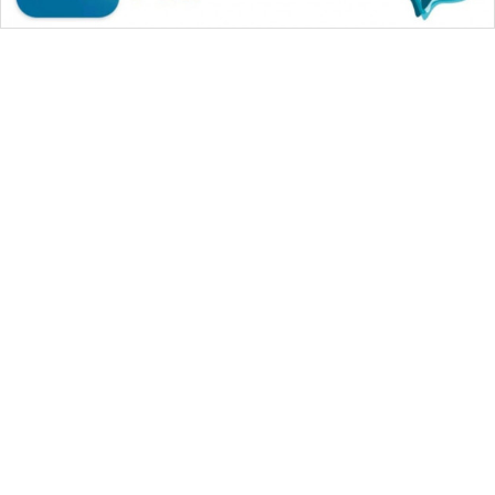
WAHANA MEDIA GROUP
|
|
|
WAHANA NEWS co
WAHANA TANI
WAHANA ADVOKAT
|
|
WAHANA INFRASTRUKTUR
WAHANA KONSUMEN
|
|
|
WAHANA LISTRIK
WAHANA TRAVEL
WAHANA TV
|
|
|
WAHANANEWS id
WAHANANEWS CO ID
WAHANANEWS NET
|
|
|
WAHANA SPORT ID
Wahana UMKM
Wahana Seleb
|
|
|
Wahana Persona
Wahana Otomotif
Wahana Health
|
Wahana Desa Wisata
Lapak Wahana