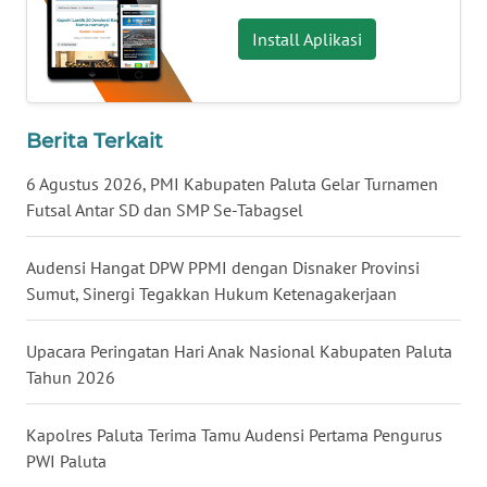
WN
JOGJA
Install Aplikasi
WN
JATIM
Berita Terkait
WN
6 Agustus 2026, PMI Kabupaten Paluta Gelar Turnamen
BALI
Futsal Antar SD dan SMP Se-Tabagsel
WN
Audensi Hangat DPW PPMI dengan Disnaker Provinsi
KALBAR
Sumut, Sinergi Tegakkan Hukum Ketenagakerjaan
WN
KALTENG
Upacara Peringatan Hari Anak Nasional Kabupaten Paluta
Tahun 2026
WN
KALTARA
Kapolres Paluta Terima Tamu Audensi Pertama Pengurus
PWI Paluta