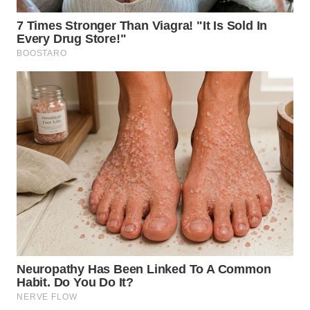
SERDANG
WN
TEBING
TINGGI
WN
PAKPAK
WN
KARAWANG
WN
BEKASI
WN
BOGOR