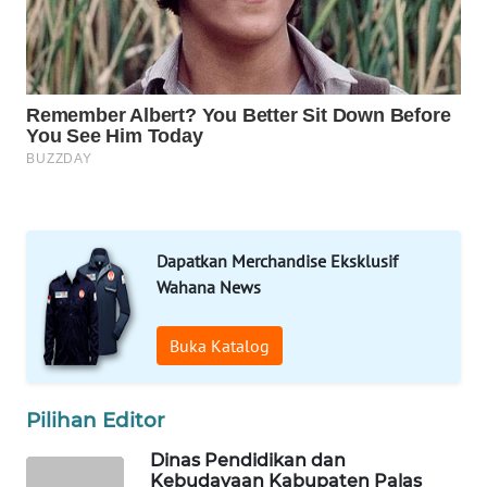
WAHANA
UMKM
WAHANA
SELEB
WAHANA
PERSONA
WAHANA
Dapatkan Merchandise Eksklusif
OTOMOTIF
Wahana News
WAHANA
Buka Katalog
HEALTH
WAHANA
Pilihan Editor
DESA
WISATA
Dinas Pendidikan dan
Kebudayaan Kabupaten Palas