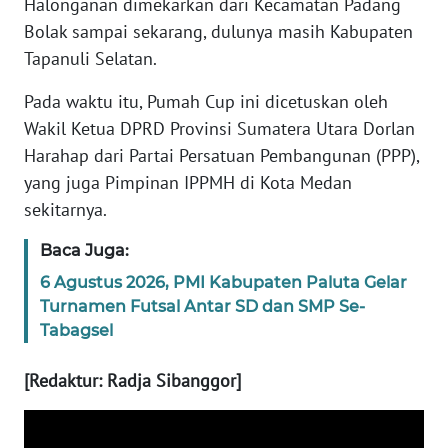
Halonganan dimekarkan dari Kecamatan Padang
WN
Bolak sampai sekarang, dulunya masih Kabupaten
JAMBI
Tapanuli Selatan.
WN
Pada waktu itu, Pumah Cup ini dicetuskan oleh
SULTRA
Wakil Ketua DPRD Provinsi Sumatera Utara Dorlan
Harahap dari Partai Persatuan Pembangunan (PPP),
WN
yang juga Pimpinan IPPMH di Kota Medan
NTB
sekitarnya.
WN
Baca Juga:
SULTENG
6 Agustus 2026, PMI Kabupaten Paluta Gelar
Turnamen Futsal Antar SD dan SMP Se-
WN
SULBAR
Tabagsel
[Redaktur: Radja Sibanggor]
WN
BABEL