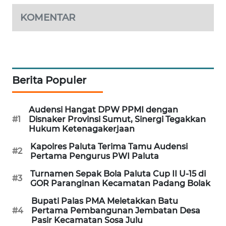
FORWAMKI
KOMENTAR
ALPERKLINAS
FORJASIDA
Berita Populer
TAMBANG
NEWS
Audensi Hangat DPW PPMI dengan
SITUNGIR
#1
Disnaker Provinsi Sumut, Sinergi Tegakkan
NEWS
Hukum Ketenagakerjaan
Kapolres Paluta Terima Tamu Audensi
#2
SIDIKALANG
Pertama Pengurus PWI Paluta
NEWS
Turnamen Sepak Bola Paluta Cup II U-15 di
#3
GOR Paranginan Kecamatan Padang Bolak
SIBARAGAS
Bupati Palas PMA Meletakkan Batu
NEWS
#4
Pertama Pembangunan Jembatan Desa
Pasir Kecamatan Sosa Julu