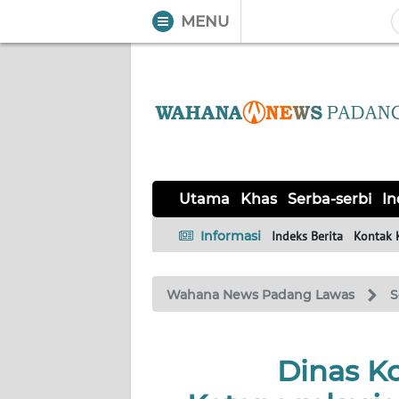
MENU
WAHANA
Tutup
TV
UTAMA
KHAS
Utama
Khas
Serba-serbi
In
SERBA-
Informasi
Indeks Berita
Kontak 
SERBI
Wahana News Padang Lawas
S
Informasi
INDEKS
BERITA
Dinas K