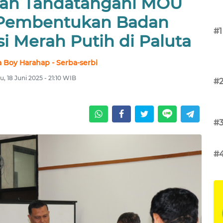
aan Tandatangani MOU
 Pembentukan Badan
#1
 Merah Putih di Paluta
 Boy Harahap - Serba-serbi
, 18 Juni 2025 - 21:10 WIB
#
#
#