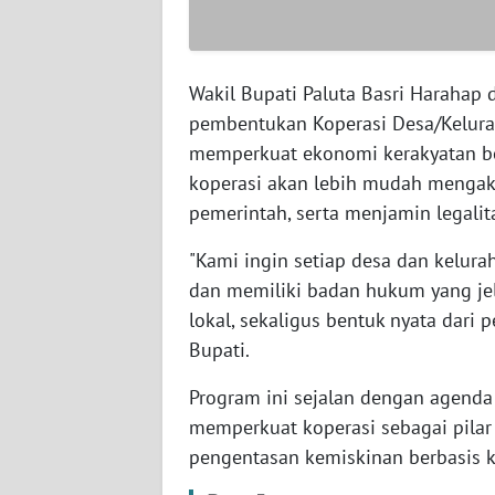
SUMBAR
WN
SUMSEL
Wakil Bupati Paluta Basri Harah
pembentukan Koperasi Desa/Kelura
WN
memperkuat ekonomi kerakyatan be
BENGKULU
koperasi akan lebih mudah menga
pemerintah, serta menjamin legali
WN
LAMPUNG
"Kami ingin setiap desa dan kelurah
dan memiliki badan hukum yang jel
WN
lokal, sekaligus bentuk nyata dari
JATENG
Bupati.
WN
Program ini sejalan dengan agenda
NUSANTARA
memperkuat koperasi sebagai pilar 
pengentasan kemiskinan berbasis k
WN