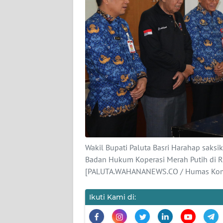
Wahana
News
Regional
WN
SUMUT
WN
JAKARTA
WN
JABAR
Wakil Bupati Paluta Basri Harahap sa
Badan Hukum Koperasi Merah Putih di R
[PALUTA.WAHANANEWS.CO / Humas Komi
WN
BANTEN
Ikuti Kami di:
WN
NTT