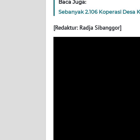
JOGJA
Baca Juga:
Sebanyak 2.106 Koperasi Desa K
WN
JATIM
[Redaktur: Radja Sibanggor]
WN
BALI
WN
KALBAR
WN
KALTENG
WN
KALTARA
WN
KALSEL