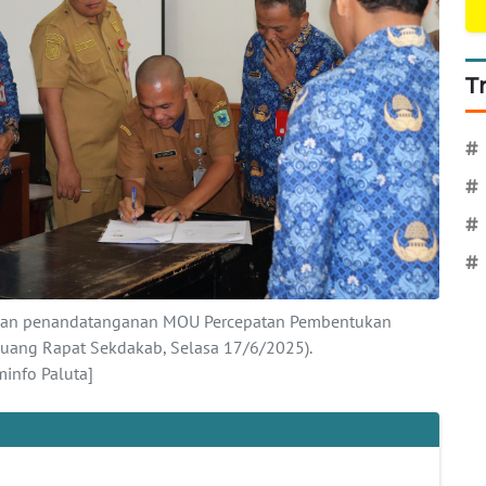
T
#
#
#
#
ksikan penandatanganan MOU Percepatan Pembentukan
uang Rapat Sekdakab, Selasa 17/6/2025).
nfo Paluta]