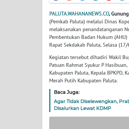
WN
PALUTA.WAHANANEWS.CO
, Gunung
KEPRI
(Pemkab Paluta) melalui Dinas Kop
melaksanakan penandatanganan No
WN
Pembentukan Badan Hukum (AHU) K
PAPUA
Rapat Sekdakab Paluta, Selasa (17/
WN
Kegiatan tersebut dihadiri Wakil Bu
PAPUA
Patuan Rahmat Syukur P Hasibuan,
BARAT
Kabupaten Paluta, Kepala BPKPD, K
Merah Putih Kabupaten Paluta.
WN
RIAU
Baca Juga:
Agar Tidak Diselewengkan, Pr
WN
Disalurkan Lewat KDMP
SERAMBI
WN