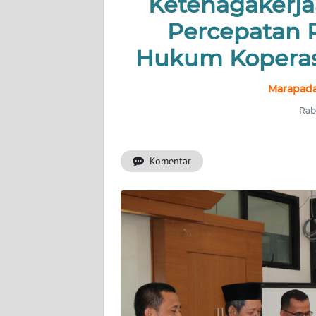
Ketenagakerj
KONTAK
KAMI
Percepatan
Hukum Koperasi
INFO
IKLAN
Marapada
TENTANG
Rabu
KAMI
PEDOMAN
Komentar
MEDIA
SIBER
REDAKSI
KARIR
DISCLAIMER