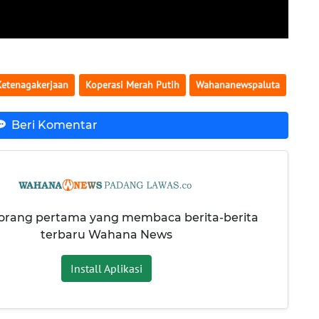
Ketenagakerjaan
Koperasi Merah Putih
Wahananewspaluta
Beri Komentar
 orang pertama yang membaca berita-berita
terbaru Wahana News
Install Aplikasi