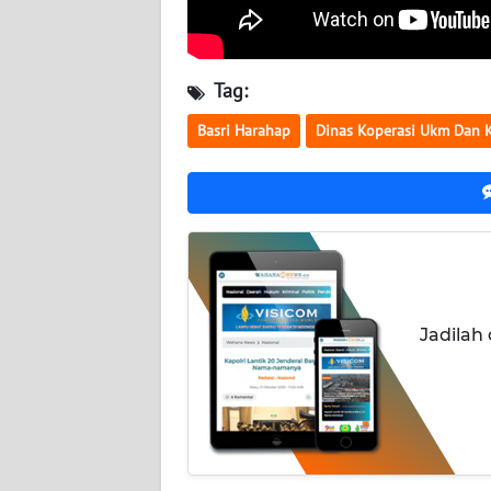
WN
KALTIM
Tag:
Basri Harahap
Dinas Koperasi Ukm Dan 
WN
SULSEL
WN
GORONTALO
WN
SULUT
Jadilah
WN
MALUKU
WN
MALUT